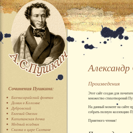
Александр
Произведения
Сочинения Пушкина:
Этот сайт создан для почитат
Бахчисарайский фонтан
множество стихотворений Пуш
Домик в Коломне
На данный момент на сайте п
Дубровский
собрать полную коллекцию П
Евгений Онегин
Капитанская дочка
Приятного чтения!
Медный всадник
Сказка о царе Салтане