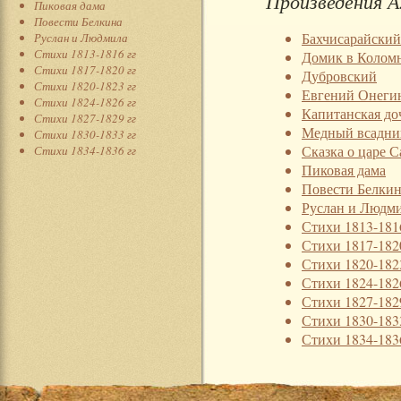
Произведения А
Пиковая дама
Повести Белкина
Бахчисарайский
Руслан и Людмила
Стихи 1813-1816 гг
Домик в Колом
Стихи 1817-1820 гг
Дубровский
Стихи 1820-1823 гг
Евгений Онеги
Стихи 1824-1826 гг
Капитанская до
Стихи 1827-1829 гг
Медный всадни
Стихи 1830-1833 гг
Сказка о царе С
Стихи 1834-1836 гг
Пиковая дама
Повести Белки
Руслан и Людм
Стихи 1813-181
Стихи 1817-182
Стихи 1820-182
Стихи 1824-182
Стихи 1827-182
Стихи 1830-183
Стихи 1834-183