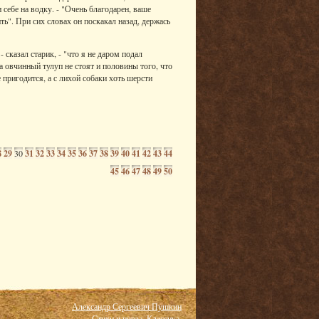
 себе на водку. - "Очень благодарен, ваше
ить". При сих словах он поскакал назад, держась
 сказал старик, - "что я не даром подал
а овчинный тулуп не стоят и половины того, что
е пригодится, а с лихой собаки хоть шерсти
8
29
30
31
32
33
34
35
36
37
38
39
40
41
42
43
44
45
46
47
48
49
50
Александр Сергеевич Пушкин
Стихи и проза. Классика.