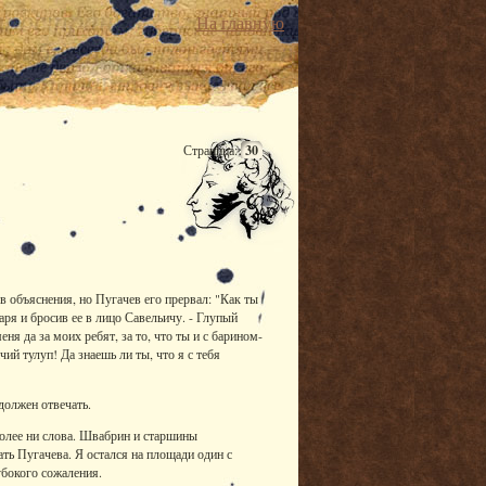
На главную
Страница:
30
в объяснения, но Пугачев его прервал: "Как ты
аря и бросив ее в лицо Савельичу. - Глупый
ня да за моих ребят, за то, что ты и с барином-
чий тулуп! Да знаешь ли ты, что я с тебя
 должен отвечать.
более ни слова. Швабрин и старшины
ть Пугачева. Я остался на площади один с
убокого сожаления.