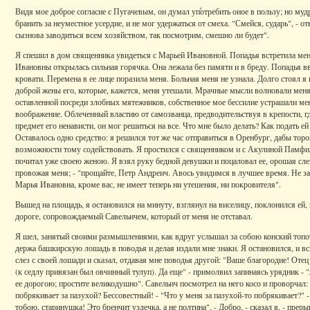
Видя мое доброе согласие с Пугачевым, он думал употребить оное в пользу; но мудр
бранить за неуместное усердие, и не мог удержаться от смеха. "Смейся, сударь", - от
сызнова заводиться всем хозяйством, так посмотрим, смешно ли будет".
Я спешил в дом священника увидеться с Марьей Ивановной. Попадья встретила ме
Ивановны открылась сильная горячка. Она лежала без памяти и в бреду. Попадья вв
кровати. Перемена в ее лице поразила меня. Больная меня не узнала. Долго стоял я 
доброй жены его, которые, кажется, меня утешали. Мрачные мысли волновали меня
оставленной посреди злобных мятежников, собственное мое бессилие устрашали ме
воображение. Облеченный властию от самозванца, предводительствуя в крепости, гд
предмет его ненависти, он мог решиться на все. Что мне было делать? Как подать е
Оставалось одно средство: я решился тот же час отправиться в Оренбург, дабы тор
возможности тому содействовать. Я простился с священником и с Акулиной Памфил
почитал уже своею женою. Я взял руку бедной девушки и поцаловал ее, орошая сле
провожая меня; - "прощайте, Петр Андреич. Авось увидимся в лучшее время. Не за
Марья Ивановна, кроме вас, не имеет теперь ни утешения, ни покровителя".
Вышед на площадь, я остановился на минуту, взглянул на виселицу, поклонился ей
дороге, сопровождаемый Савельичем, который от меня не отставал.
Я шел, занятый своими размышлениями, как вдруг услышал за собою конский топот.
держа башкирскую лошадь в поводья и делая издали мне знаки. Я остановился, и вс
слез с своей лошади и сказал, отдавая мне поводья другой: "Ваше благородие! Оте
(к седлу привязан был овчинный тулуп). Да еще" - примолвил запинаясь урядник - "жа
ее дорогою; простите великодушно". Савельич посмотрел на него косо и проворчал:
побрякивает за пазухой? Бессовестный! - "Что у меня за пазухой-то побрякивает?" -
тобою, старинушка! Это бренчит уздечка, а не полтина". - Добро, - сказал я, - преры