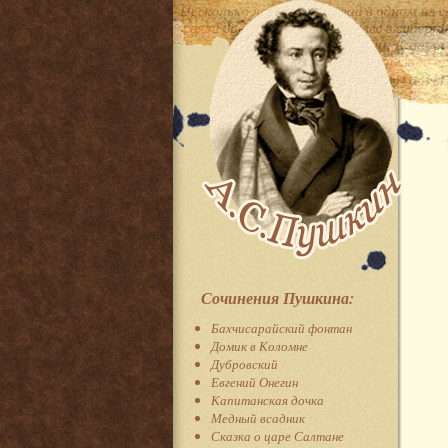
Сочинения Пушкина:
Бахчисарайский фонтан
Домик в Коломне
Дубровский
Евгений Онегин
Капитанская дочка
Медный всадник
Сказка о царе Салтане