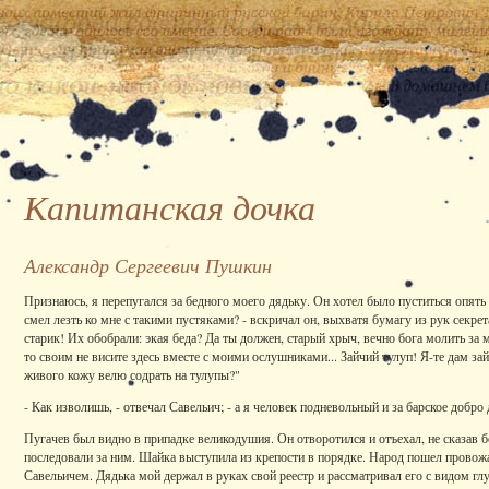
Капитанская дочка
Александр Сергеевич Пушкин
Признаюсь, я перепугался за бедного моего дядьку. Он хотел было пуститься опять 
смел лезть ко мне с такими пустяками? - вскричал он, выхватя бумагу из рук секрет
старик! Их обобрали: экая беда? Да ты должен, старый хрыч, вечно бога молить за ме
то своим не висите здесь вместе с моими ослушниками... Зайчий тулуп! Я-те дам зай
живого кожу велю содрать на тулупы?"
- Как изволишь, - отвечал Савельич; - а я человек подневольный и за барское добро
Пугачев был видно в припадке великодушия. Он отворотился и отъехал, не сказав 
последовали за ним. Шайка выступила из крепости в порядке. Народ пошел провожа
Савельичем. Дядька мой держал в руках свой реестр и рассматривал его с видом гл