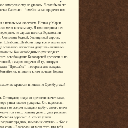
ое намерение ему не удалось. Я стал было его
вечал Савельич; - "смейся; а как придется нам
ня с печальным известием. Ночью у Марьи
ела меня в ее комнату. Я тихо подошел к ее
перед нею, не слушая ни отца Герасима, ни
. Состояние бедной, беззащитной сироты,
ня. Швабрин, Швабрин пуще всего терзал мое
е оставалась несчастная девушка - невинный
й помощь? Как освободить из рук злодея?
опить освобождение Белогорской крепости, и по
овной, с жаром поручая ей ту, которую
зами. "Прощайте" - говорила мне попадья,
бывайте нас и пишите к нам почаще. Бедная
, вышел из крепости и пошел по Оренбургской
 Оглянулся; вижу: из крепости скачет казак,
коре узнал нашего урядника. Он, подскакав,
ц наш вам жалует лошадь и шубу с своего плеча
лует он вам... полтину денег... да я растерял
 Растерял дорогою! А что же у тебя
 возразил урядник, нимало не смутясь. - "Бог с
вая спор. - Благодари от меня того, кто тебя