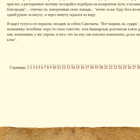
прислал; а растерянную полтину постарайся подобрать на возвратном пути, и возьми
благородие", - отвечал он, поворачивая свою лошадь; - "вечно за вас буду бога мол
одной рукою за пазуху, и через минуту скрылся из виду.
Я надел тулуп и сел верьхом, посадив за собою Савельича. "Вот видишь ли, сударь", -
мошеннику челобитье: вору-то стало совестно, хоть башкирская долговязая кляча д
они, мошенники, у нас украли, и того, что ты ему сам изволил пожаловать; да все ж
клок".
Страницы:
1
2
3
4
5
6
7
8
9
10
11
12
13
14
15
16
17
18
19
20
21
22
23
24
25
26
27
2