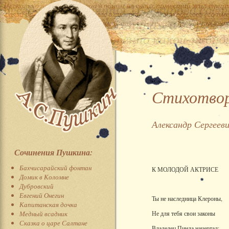
Стихотворе
Александр Сергеев
Сочинения Пушкина:
Бахчисарайский фонтан
К МОЛОДОЙ АКТРИСЕ
Домик в Коломне
Дубровский
Евгений Онегин
Ты не наследница Клероны,
Капитанская дочка
Медный всадник
Не для тебя свои законы
Сказка о царе Салтане
Владелец Пинда начертал;