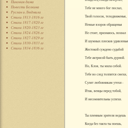
Пиковая дама
Повести Белкина
Тебе не много бог послал,
Руслан и Людмила
Твой голосок, телодвиженья,
Стихи 1813-1816 гг
Стихи 1817-1820 гг
Немые взоров обращенья
Стихи 1820-1823 гг
Стихи 1824-1826 гг
Не стоят, признаюсь, похвал
Стихи 1827-1829 гг
И шумных плесков удивленья
Стихи 1830-1833 гг
Стихи 1834-1836 гг
Жестокой суждено судьбой
Тебе актрисой быть дурной.
Но, Клоя, ты мила собой.
Тебе во след толпятся смехи,
Сулят любовникам утехи -
Итак, венцы перед тобой,
И несомнительны успехи.
Ты пленным зрителя ведешь
Когда без такта ты поешь,