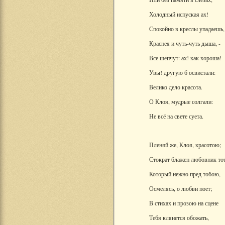
Холодный испуская ах!
Спокойно в креслы упадаешь,
Краснея и чуть-чуть дыша, -
Все шепчут: ах! как хороша!
Увы! другую б освистали:
Велико дело красота.
О Клоя, мудрые солгали:
Не всё на свете суета.
Пленяй же, Клоя, красотою;
Стократ блажен любовник тот
Который нежно пред тобою,
Осмелясь, о любви поет;
В стихах и прозою на сцене
Тебя клянется обожать,