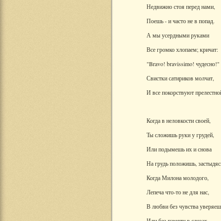
Недвижно стоя перед нами,
Поешь - и часто не в попад.
А мы усердными руками
Все громко хлопаем; кричат:
"Bravo! bravissimo! чудесно!"
Свистки сатириков молчат,
И все покорствуют прелестно
Когда в неловкости своей,
Ты сложишь руки у грудей,
Или подымешь их и снова
На грудь положишь, застыдяс
Когда Милона молодого,
Лепеча что-то не для нас,
В любви без чувства уверяеш
Или без памяти в слезах,