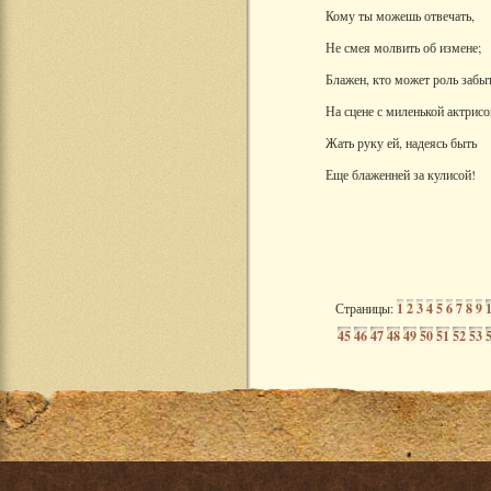
Кому ты можешь отвечать,
Не смея молвить об измене;
Блажен, кто может роль забы
На сцене с миленькой актрисо
Жать руку ей, надеясь быть
Еще блаженней за кулисой!
Страницы:
1
2
3
4
5
6
7
8
9
45
46
47
48
49
50
51
52
53