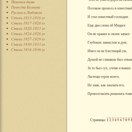
Пиковая дама
Повести Белкина
Ползком прополз в известны
Руслан и Людмила
И стал известный господин.
Стихи 1813-1816 гг
Стихи 1817-1820 гг
Еще два слова об Мидасе:
Стихи 1820-1823 гг
Стихи 1824-1826 гг
Он не хранил в своем запасе
Стихи 1827-1829 гг
Глубоких замыслов и дум;
Стихи 1830-1833 гг
Стихи 1834-1836 гг
Имел он не блестящий ум,
Душой не слишком был отваж
За то был сух, учтив и важен.
Льстецы героя моего,
Не зная, как хвалить его,
Провозгласить решились тонк
Страницы:
1
2
3
4
5
6
7
8
9