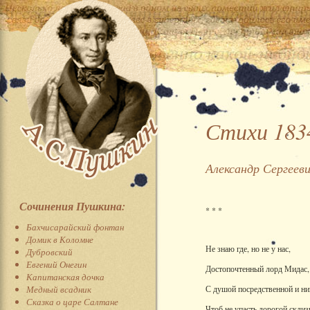
Стихи 183
Александр Сергеев
Сочинения Пушкина:
* * *
Бахчисарайский фонтан
Домик в Коломне
Не знаю где, но не у нас,
Дубровский
Евгений Онегин
Достопочтенный лорд Мидас,
Капитанская дочка
Медный всадник
С душой посредственной и ни
Сказка о царе Салтане
Чтоб не упасть дорогой склиз