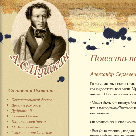
Повести п
Александр Сергеев
Гости ушли; мы остались вдво
его судорожной веселости. М
Сочинения Пушкина:
дьявола. Прошло несколько м
Бахчисарайский фонтан
"Может быть, мы никогда боль
Домик в Коломне
что я мало уважаю посторонн
Дубровский
впечатление".
Евгений Онегин
Капитанская дочка
Он остановился и стал набива
Медный всадник
"Вам было странно", продолжа
Сказка о царе Салтане
право выбрать оружие, жизнь