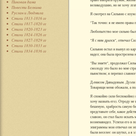
Пиковая дама
великодушию, но не хочу лгать
Повести Белкина
Руслан и Людмила
Я смотрел на Сильвио с изум
Стихи 1813-1816 гг
"Так точно: я не имею права 
Стихи 1817-1820 гг
Стихи 1820-1823 гг
Любопытство мое сильно было 
Стихи 1824-1826 гг
Стихи 1827-1829 гг
"Я с ним дрался", отвечал Си
Стихи 1830-1833 гг
Сильвио встал и вынул из кар
Стихи 1834-1836 гг
надел; она была прострелена 
"Вы знаете", продолжал Сильв
смолоду это было во мне стр
пьянством; я перепил славног
Д.енисом Давыдовым. Дуэли в
Товарищи меня обожали, а по
Я спокойно (или беспокойно)
хочу назвать его). Отроду не
бешеную, храбрость самую бес
представьте себе, какое дей
славою, он стал было искать 
возненавидел. Успехи его в п
эпиграммы мои отвечал он эпи
были веселее: он шутил, а я 