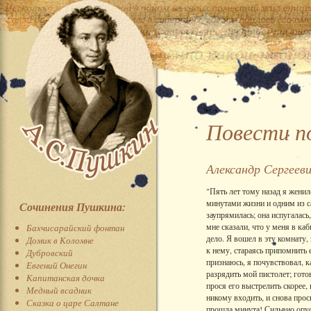
Повести п
Александр Сергеев
"Пять лет тому назад я женил
минутами жизни и одним из 
Сочинения Пушкина:
заупрямилась; она испугалась
мне сказали, что у меня в ка
Бахчисарайский фонтан
дело. Я вошел в эту комнату,
Домик в Коломне
к нему, стараясь припомнить 
Дубровский
признаюсь, я почувствовал, к
Евгений Онегин
разрядить мой пистолет; гото
Капитанская дочка
прося его выстрелить скорее, 
Медный всадник
никому входить, и снова проси
Сказка о царе Салтане
прошла минута! Сильвио опуст