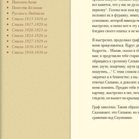
Пиковая дама
все кажется, что у нас не ду
Повести Белкина
первому". Голова моя шла кру
Руслан и Людмила
положил их в фуражку, некогд
Стихи 1813-1816 гг
усмешкою, которой никогда не
Стихи 1817-1820 гг
выстрелил, и попал вот в эту
Стихи 1820-1823 гг
бледнее своего платка: я не 
Стихи 1824-1826 гг
Я выстрелил, продолжал граф, 
Стихи 1827-1829 гг
меня прицеливаться. Вдруг дв
Стихи 1830-1833 гг
бодрость. - Милая, сказал я 
Стихи 1834-1836 гг
нам; я представлю тебе стари
обращаясь к грозному Сильвио
мне, шутя, пощечину, шутя пр
пошутить...." С этим словом 
закричал я в бешенстве; а вы,
отвечал Сильвио, я доволен: 
меня помнить. Предаю тебя т
картину, выстрелил в нее, по
глядели; он вышел на крыльцо
Граф замолчал. Таким образом
Сказывают, что Сильвио, во 
сражении под Скулянами.