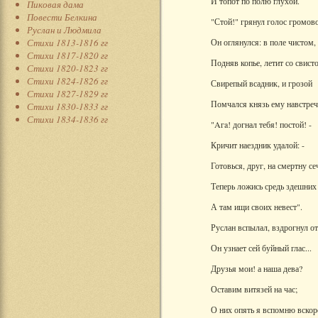
И топот по полю глухой.
Пиковая дама
Повести Белкина
"Стой!" грянул голос громов
Руслан и Людмила
Стихи 1813-1816 гг
Он оглянулся: в поле чистом,
Стихи 1817-1820 гг
Подняв копье, летит со свист
Стихи 1820-1823 гг
Стихи 1824-1826 гг
Свирепый всадник, и грозой
Стихи 1827-1829 гг
Помчался князь ему навстреч
Стихи 1830-1833 гг
Стихи 1834-1836 гг
"Aгa! догнал тебя! постой! -
Кричит наездник удалой: -
Готовься, друг, на смертну се
Теперь ложись средь здешних
А там ищи своих невест".
Руслан вспылал, вздрогнул от
Он узнает сей буйный глас...
Друзья мои! а наша дева?
Оставим витязей на час;
О них опять я вспомню вскор