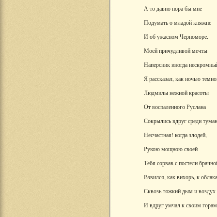
А то давно пора бы мне
Подумать о младой княжне
И об ужасном Черноморе.
Моей причудливой мечты
Наперсник иногда нескромны
Я рассказал, как ночью темно
Людмилы нежной красоты
От воспаленного Руслана
Сокрылись вдруг среди туман
Несчастная! когда злодей,
Рукою мощною своей
Тебя сорвав с постели брачно
Взвился, как вихорь, к облак
Сквозь тяжкий дым и воздух
И вдруг умчал к своим горам