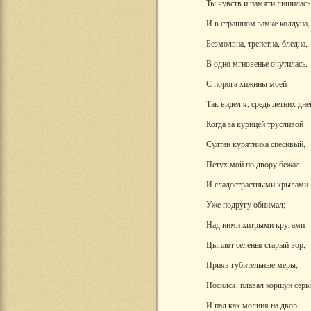
Ты чувств и памяти лишилась
И в страшном замке колдуна,
Безмолвна, трепетна, бледна,
В одно мгновенье очутилась.
С порога хижины моей
Так видел я, средь летних дне
Когда за курицей трусливой
Султан курятника спесивый,
Петух мой по двору бежал
И сладострастными крылами
Уже подругу обнимал;
Над ними хитрыми кругами
Цыплят селенья старый вор,
Прияв губительные меры,
Носился, плавал коршун сер
И пал как молния на двор.