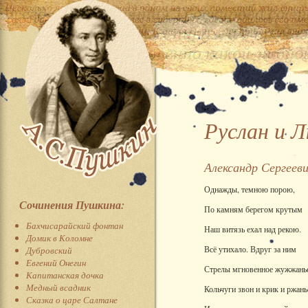
Руслан и 
Александр Сергеев
Однажды, темною порою,
Сочинения Пушкина:
По камням берегом крутым
Бахчисарайский фонтан
Наш витязь ехал над рекою.
Домик в Коломне
Всё утихало. Вдруг за ним
Дубровский
Евгений Онегин
Стрелы мгновенное жужжань
Капитанская дочка
Медный всадник
Кольчуги звон и крик и ржань
Сказка о царе Салтане