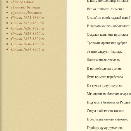
К нему волшебница явилась,
Пиковая дама
Повести Белкина
Вещая: "знаешь ли меня?
Руслан и Людмила
Стихи 1813-1816 гг
Ступай за мной; седлай коня!
Стихи 1817-1820 гг
И ведьма кошкой обратилась;
Стихи 1820-1823 гг
Стихи 1824-1826 гг
Оседлан конь, она пустилась;
Стихи 1827-1829 гг
Тропами мрачными дубрав
Стихи 1830-1833 гг
Стихи 1834-1836 гг
За нею следует Фарлаф.
Долина тихая дремала,
В ночной одетая туман,
Луна во мгле перебегала
Из тучи в тучу и курган
Мгновенным блеском озаряла
Под ним в безмолвии Руслан
Сидел с обычною тоскою
Пред усыпленною княжною.
Глубоку думу думал он,