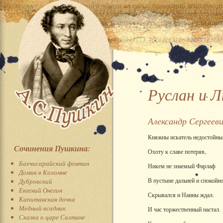
Руслан и 
Александр Сергеев
Княжны искатель недостойны
Сочинения Пушкина:
Охоту к славе потеряв,
Бахчисарайский фонтан
Никем не знаемый Фарлаф
Домик в Коломне
В пустыне дальней и спокойн
Дубровский
Евгений Онегин
Скрывался и Наины ждал.
Капитанская дочка
Медный всадник
И час торжественный настал.
Сказка о царе Салтане