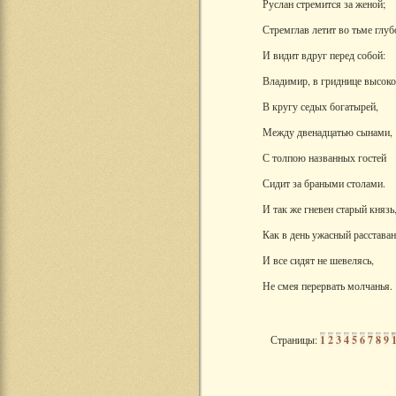
Руслан стремится за женой;
Стремглав летит во тьме глуб
И видит вдруг перед собой:
Владимир, в гриднице высоко
В кругу седых богатырей,
Между двенадцатью сынами,
С толпою названных гостей
Сидит за браными столами.
И так же гневен старый князь
Как в день ужасный расставан
И все сидят не шевелясь,
Не смея перервать молчанья.
Страницы:
1
2
3
4
5
6
7
8
9