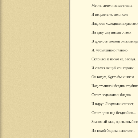
Мечты летели за мечтами,
И неприметно веял сон
Над ним холодными крылами
На деву смутными очами
В дремоте томной он взгляну
И, утомленною главою
Склонясь к ногам ее, заснул.
И снится вещий сон герою:
Он видит, будто бы княжна
Над страшной бездны глубин
Стоит недвижна и бледна...
И вдруг Людмила исчезает,
Стоит один над бездной он...
Знакомый глас, призывный ст
Из тихой бездны вылетает...