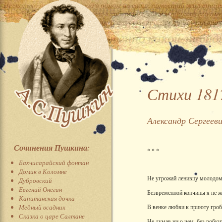
Стихи 1817
Александр Сергеев
Сочинения Пушкина:
* * *
Бахчисарайский фонтан
Домик в Коломне
Не угрожай ленивцу молодом
Дубровский
Евгений Онегин
Безвременной кончины я не ж
Капитанская дочка
Медный всадник
В венке любви к приюту гро
Сказка о царе Салтане
Не думав ни о чем, без робких