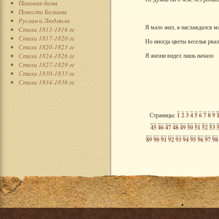
Пиковая дама
Повести Белкина
Руслан и Людмила
Я мало жил, я наслаждался ма
Стихи 1813-1816 гг
Стихи 1817-1820 гг
Но иногда цветы веселья рвал
Стихи 1820-1823 гг
Стихи 1824-1826 гг
Я жизни видел лишь начало
Стихи 1827-1829 гг
Стихи 1830-1833 гг
Стихи 1834-1836 гг
Страницы:
1
2
3
4
5
6
7
8
9
45
46
47
48
49
50
51
52
53
89
90
91
92
93
94
95
96
97
98