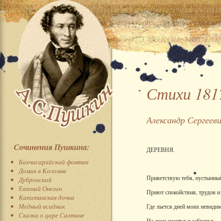
Стихи 1817
Александр Сергеев
Сочинения Пушкина:
ДЕРЕВНЯ.
Бахчисарайский фонтан
Домик в Коломне
Приветствую тебя, пустынны
Дубровский
Евгений Онегин
Приют спокойствия, трудов и
Капитанская дочка
Медный всадник
Где льется дней моих невиди
Сказка о царе Салтане
На лоне счастья и забвенья.