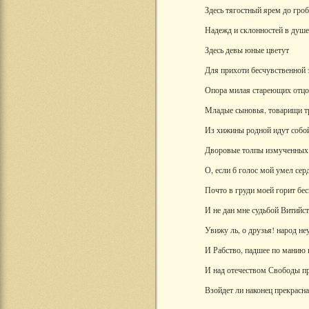
Здесь тягостный ярем до гроб
Надежд и склонностей в душе 
Здесь девы юные цветут
Для прихоти бесчувственной 
Опора милая стареющих отцо
Младые сыновья, товарищи т
Из хижины родной идут собо
Дворовые толпы измученных 
О, если б голос мой умел сер
Почто в груди моей горит бе
И не дан мне судьбой Витийс
Увижу ль, о друзья! народ н
И Рабство, падшее по манию 
И над отечеством Свободы п
Взойдет ли наконец прекрасна