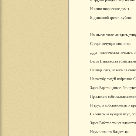
И ваши творческие думы
В душевной зреют глубине.
Но мысль ужасная здесь душу
Среди цветущих нив и гор
Друг человечества печально 
Везде Невежества убийствен
Не видя слез, не внемля стона
На пагубу людей избранное С
Здесь Барство дикое, без чувст
Присвоило себе насильственн
И труд, и собственность, и вр
Склонясь на чуждый плуг, по
Здесь Рабство тощее влачится
Неумолимого Владельца.