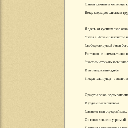
Овины дымные и мельницы к
Везде следы довольства и труд
Я здесь, от суетных оков осв
Учуся в Истине блаженство н
Свободною душой Закон бого
Роптанью не внимать толпы 
Участьем отвечать застенчив
И не завидывать судьбе
Злодея иль глупца - в величи
Оракулы веков, здесь вопрош
В уединеньи величавом
Слышнее ваш отрадный глас.
Он гонит лени сон угрюмый,
К трудам рождает жар во мне