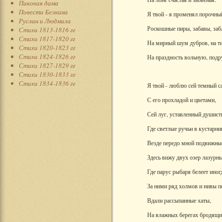
Пиковая дама
Повести Белкина
Я твой - я променял порочны
Руслан и Людмила
Роскошные пиры, забавы, за
Стихи 1813-1816 гг
Стихи 1817-1820 гг
На мирный шум дубров, на т
Стихи 1820-1823 гг
Стихи 1824-1826 гг
На праздность вольную, под
Стихи 1827-1829 гг
Стихи 1830-1833 гг
Стихи 1834-1836 гг
Я твой - люблю сей темный с
С его прохладой и цветами,
Сей луг, уставленный душис
Где светлые ручьи в кустарн
Везде передо мной подвижны
Здесь вижу двух озер лазурн
Где парус рыбаря белеет иног
За ними ряд холмов и нивы п
Вдали рассыпанные хаты,
На влажных берегах бродящие