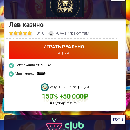
Лев казино
10
/10
70
уже играют там
ИГРАТЬ РЕАЛЬНО
В ЛЕВ
Пополнение от:
500 ₽
Мин. вывод:
500₽
Бонус при регистрации:
150%
+50 000₽
вейджер: x35-x40
ТОП 2