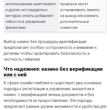
использования криптовалют
проверок могут
и других нестандартных
устанавливать лимиты
методов оплаты добавляет
на вывод или взимать
гибкости в управление
дополнительные
финансами.
комиссии.
Выбор казино без процедуры идентификации
предполагает особую осторожность и внимание к
деталям, чтобы гарантировать безопасность и
честность геймплея.
Что надежнее: казино без верификации
или с ней
В сфере онлайн-гемблинга существует два основных
подхода к регистрации и управлению аккаунтом в
казино: с верификацией личных документов и без
необходимости их предоставления. Эти подходы
предлагают разные уровни анонимности и удобства для