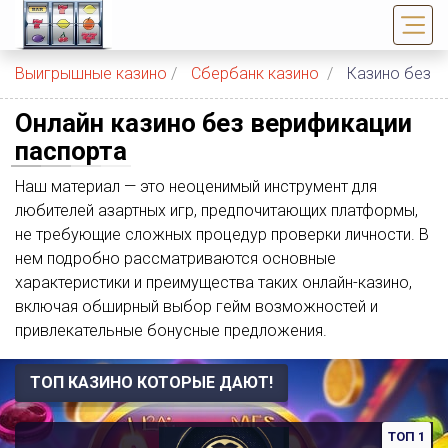
Выигрышные казино
Сбербанк казино
Казино без в
Онлайн казино без верификации
паспорта
Наш материал — это неоценимый инструмент для
любителей азартных игр, предпочитающих платформы,
не требующие сложных процедур проверки личности. В
нем подробно рассматриваются основные
характеристики и преимущества таких онлайн-казино,
включая обширный выбор гейм возможностей и
привлекательные бонусные предложения.
ТОП КАЗИНО КОТОРЫЕ ДАЮТ!
ТОП 1