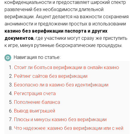
конфиденциальности и предоставляет широкий спектр
развлечений без необходимости длительной
верификации. Акцент делается на важности сохранения
анонимности и предложении простых в использовании
казино без верификации паспорта и других
документов
, где участники могут сразу же приступить
к игре, минуя рутинные бюрократические процедуры.
Навигация по статье:
Стоит ли бояться верификации в онлайн казино
Рейтинг сайтов без верификации
Безопасно ли в казино без идентификации
Регистрация счета
Пополнение баланса
Вывод выигрышей
Плюсы и минусы казино без верификации
Что надежнее: казино без верификации или с ней