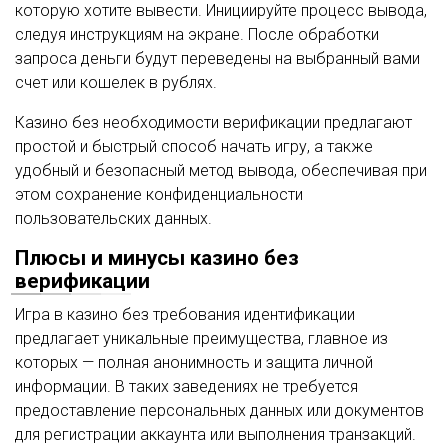
которую хотите вывести. Инициируйте процесс вывода,
следуя инструкциям на экране. После обработки
запроса деньги будут переведены на выбранный вами
счет или кошелек в рублях.
Казино без необходимости верификации предлагают
простой и быстрый способ начать игру, а также
удобный и безопасный метод вывода, обеспечивая при
этом сохранение конфиденциальности
пользовательских данных.
Плюсы и минусы казино без
верификации
Игра в казино без требования идентификации
предлагает уникальные преимущества, главное из
которых — полная анонимность и защита личной
информации. В таких заведениях не требуется
предоставление персональных данных или документов
для регистрации аккаунта или выполнения транзакций.