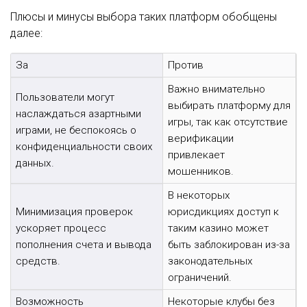
Плюсы и минусы выбора таких платформ обобщены
далее:
За
Против
Важно внимательно
Пользователи могут
выбирать платформу для
наслаждаться азартными
игры, так как отсутствие
играми, не беспокоясь о
верификации
конфиденциальности своих
привлекает
данных.
мошенников.
В некоторых
Минимизация проверок
юрисдикциях доступ к
ускоряет процесс
таким казино может
пополнения счета и вывода
быть заблокирован из-за
средств.
законодательных
ограничений.
Возможность
Некоторые клубы без