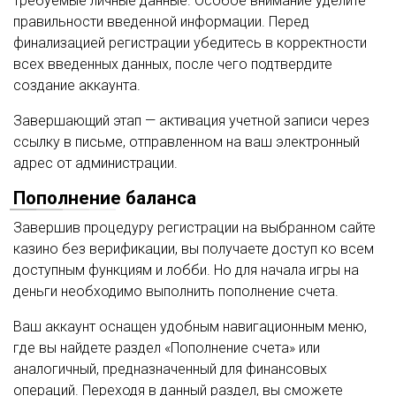
требуемые личные данные. Особое внимание уделите
правильности введенной информации. Перед
финализацией регистрации убедитесь в корректности
всех введенных данных, после чего подтвердите
создание аккаунта.
Завершающий этап — активация учетной записи через
ссылку в письме, отправленном на ваш электронный
адрес от администрации.
Пополнение баланса
Завершив процедуру регистрации на выбранном сайте
казино без верификации, вы получаете доступ ко всем
доступным функциям и лобби. Но для начала игры на
деньги необходимо выполнить пополнение счета.
Ваш аккаунт оснащен удобным навигационным меню,
где вы найдете раздел «Пополнение счета» или
аналогичный, предназначенный для финансовых
операций. Переходя в данный раздел, вы сможете