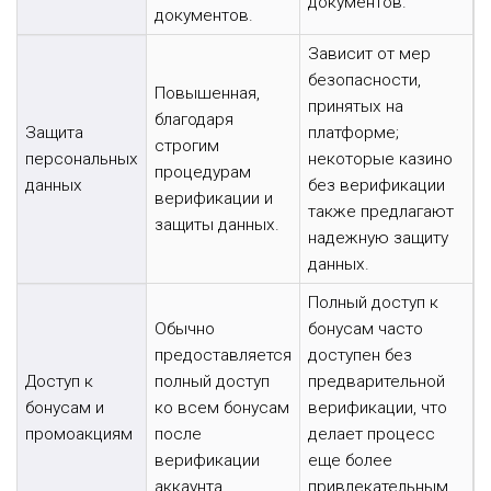
документов.
документов.
Зависит от мер
безопасности,
Повышенная,
принятых на
благодаря
Защита
платформе;
строгим
персональных
некоторые казино
процедурам
данных
без верификации
верификации и
также предлагают
защиты данных.
надежную защиту
данных.
Полный доступ к
Обычно
бонусам часто
предоставляется
доступен без
Доступ к
полный доступ
предварительной
бонусам и
ко всем бонусам
верификации, что
промоакциям
после
делает процесс
верификации
еще более
аккаунта.
привлекательным