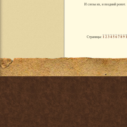
И слезы их, и поздний ропот.
Страницы:
1
2
3
4
5
6
7
8
9