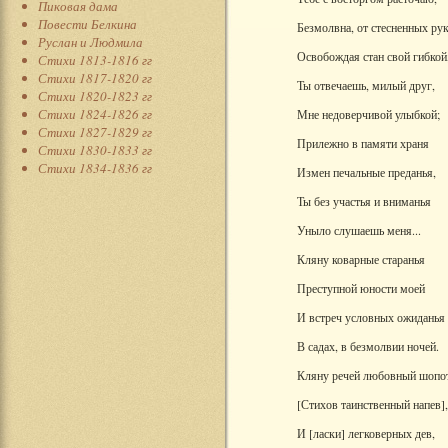
Пиковая дама
Повести Белкина
Безмолвна, от стесненных ру
Руслан и Людмила
Освобождая стан свой гибкой
Стихи 1813-1816 гг
Стихи 1817-1820 гг
Ты отвечаешь, милый друг,
Стихи 1820-1823 гг
Стихи 1824-1826 гг
Мне недоверчивой улыбкой;
Стихи 1827-1829 гг
Прилежно в памяти храня
Стихи 1830-1833 гг
Стихи 1834-1836 гг
Измен печальные преданья,
Ты без участья и вниманья
Уныло слушаешь меня...
Кляну коварные старанья
Преступной юности моей
И встреч условных ожиданья
В садах, в безмолвии ночей.
Кляну речей любовный шопо
[Стихов таинственный напев],
И [ласки] легковерных дев,