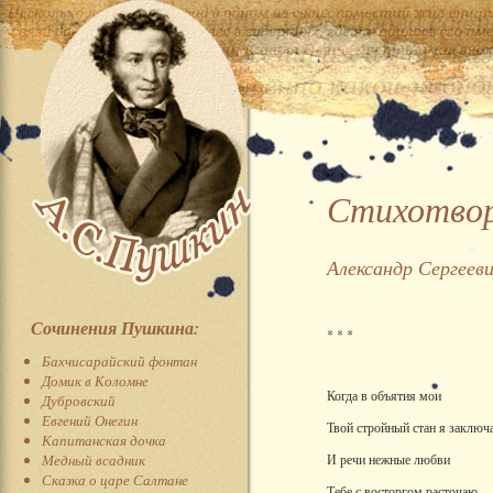
Стихотвор
Александр Сергеев
Сочинения Пушкина:
* * *
Бахчисарайский фонтан
Домик в Коломне
Когда в объятия мои
Дубровский
Евгений Онегин
Твой стройный стан я заключ
Капитанская дочка
Медный всадник
И речи нежные любви
Сказка о царе Салтане
Тебе с восторгом расточаю,