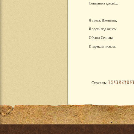
Соперника здесь?...
Я здесь, Инезилья,
Я здесь под окном.
Объята Севилья
И мраком и сном.
Страницы:
1
2
3
4
5
6
7
8
9