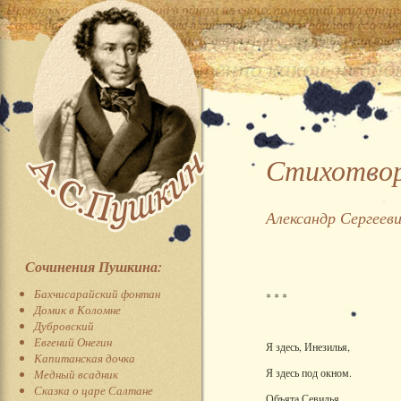
Стихотвор
Александр Сергеев
Сочинения Пушкина:
Бахчисарайский фонтан
* * *
Домик в Коломне
Дубровский
Евгений Онегин
Я здесь, Инезилья,
Капитанская дочка
Я здесь под окном.
Медный всадник
Сказка о царе Салтане
Объята Севилья