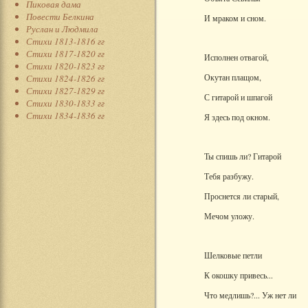
Пиковая дама
Повести Белкина
И мраком и сном.
Руслан и Людмила
Стихи 1813-1816 гг
Стихи 1817-1820 гг
Исполнен отвагой,
Стихи 1820-1823 гг
Окутан плащом,
Стихи 1824-1826 гг
Стихи 1827-1829 гг
С гитарой и шпагой
Стихи 1830-1833 гг
Стихи 1834-1836 гг
Я здесь под окном.
Ты спишь ли? Гитарой
Тебя разбужу.
Проснется ли старый,
Мечом уложу.
Шелковые петли
К окошку привесь...
Что медлишь?... Уж нет ли