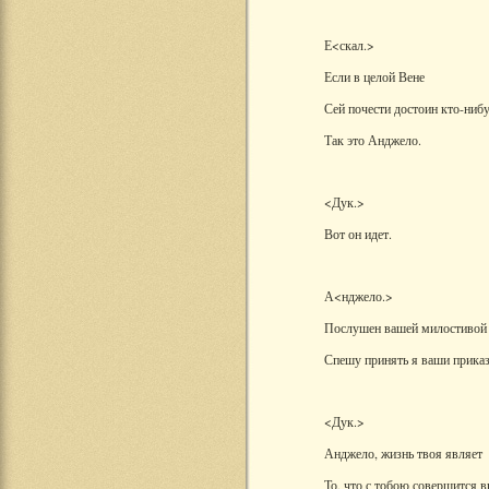
Е<скал.>
Если в целой Вене
Сей почести достоин кто-нибу
Так это Анджело.
<Дук.>
Вот он идет.
А<нджело.>
Послушен вашей милостивой 
Спешу принять я ваши приказ
<Дук.>
Анджело, жизнь твоя являет
То, что с тобою совершится в