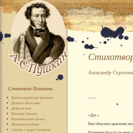
Стихотвор
Александр Сергеев
Сочинения Пушкина:
Бахчисарайский фонтан
* * *
Домик в Коломне
Дубровский
Евгений Онегин
<Дук.>
Капитанская дочка
Вам объяснять правления нач
Медный всадник
Сказка о царе Салтане
Излишним было б для меня т