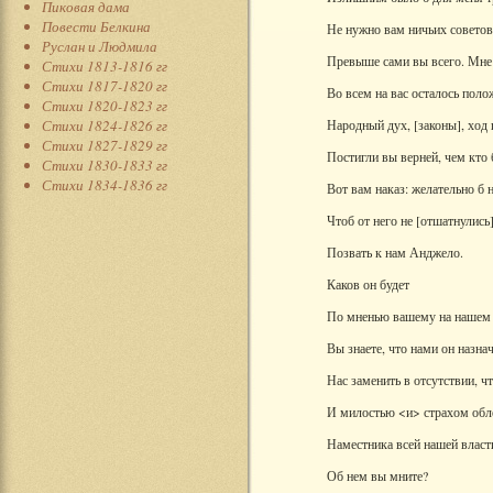
Пиковая дама
Повести Белкина
Не нужно вам ничьих советов
Руслан и Людмила
Превыше сами вы всего. Мне
Стихи 1813-1816 гг
Стихи 1817-1820 гг
Во всем на вас осталось поло
Стихи 1820-1823 гг
Стихи 1824-1826 гг
Народный дух, [законы], ход
Стихи 1827-1829 гг
Постигли вы верней, чем кто 
Стихи 1830-1833 гг
Стихи 1834-1836 гг
Вот вам наказ: желательно б 
Чтоб от него не [отшатнулись
Позвать к нам Анджело.
Каков он будет
По мненью вашему на нашем 
Вы знаете, что нами он назна
Нас заменить в отсутствии, ч
И милостью <и> страхом обл
Наместника всей нашей власти
Об нем вы мните?