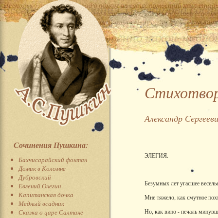
Стихотвор
Александр Сергеев
Сочинения Пушкина:
ЭЛЕГИЯ.
Бахчисарайский фонтан
Домик в Коломне
Дубровский
Безумных лет угасшее весель
Евгений Онегин
Капитанская дочка
Мне тяжело, как смутное пох
Медный всадник
Но, как вино - печаль минув
Сказка о царе Салтане