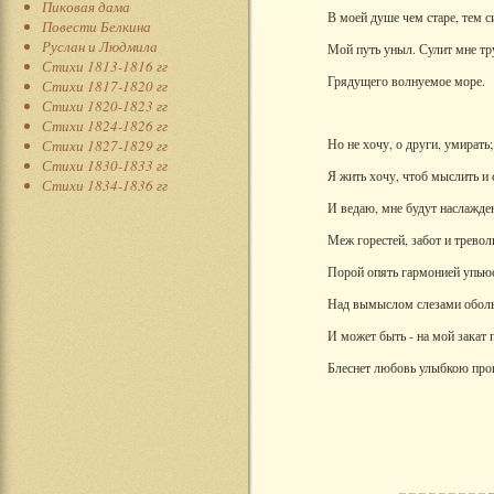
Пиковая дама
В моей душе чем старе, тем с
Повести Белкина
Руслан и Людмила
Мой путь уныл. Сулит мне тру
Стихи 1813-1816 гг
Грядущего волнуемое море.
Стихи 1817-1820 гг
Стихи 1820-1823 гг
Стихи 1824-1826 гг
Но не хочу, о други, умирать;
Стихи 1827-1829 гг
Стихи 1830-1833 гг
Я жить хочу, чтоб мыслить и 
Стихи 1834-1836 гг
И ведаю, мне будут наслажде
Меж горестей, забот и тревол
Порой опять гармонией упьюс
Над вымыслом слезами обол
И может быть - на мой закат
Блеснет любовь улыбкою про