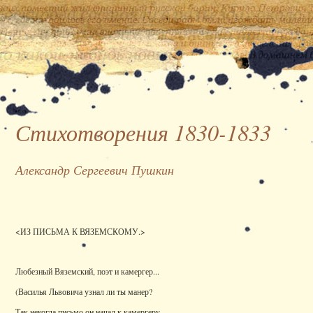
Стихотворения 1830-1833
Александр Сергеевич Пушкин
<ИЗ ПИСЬМА К ВЯЗЕМСКОМУ.>
Любезный Вяземский, поэт и камергер...
(Василья Львовича узнал ли ты манер?
Так некогда письмо он начал к камергеру,