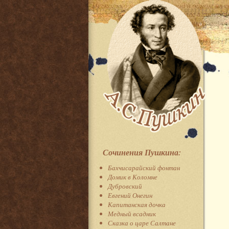
Сочинения Пушкина:
Бахчисарайский фонтан
Домик в Коломне
Дубровский
Евгений Онегин
Капитанская дочка
Медный всадник
Сказка о царе Салтане