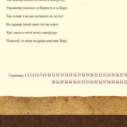
Украшенну ключом за Верность и за Веру)
Так солнце и на нас взглянуло из-за туч!
На заднице твоей сияет тот же ключ.
Ура! хвала и честь поэту-камергеру.
Пожалуй, от меня поздравь княгиню Веру.
Страницы:
1
2
3
4
5
6
7
8
9
10
11
12
13
14
15
16
17
18
19
20
21
22
23
24
25
26
27
2
45
46
47
48
49
50
51
52
53
54
55
56
57
58
59
60
61
6