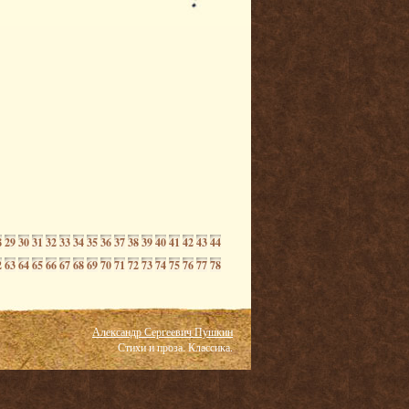
8
29
30
31
32
33
34
35
36
37
38
39
40
41
42
43
44
2
63
64
65
66
67
68
69
70
71
72
73
74
75
76
77
78
Александр Сергеевич Пушкин
Стихи и проза. Классика.