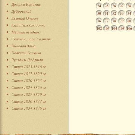
Домик в Коломне
24
25
26
27
28
Дубровский
50
51
52
53
54
Евгений Онегин
76
77
78
79
80
Капитанская дочка
102
103
104
105
106
Медный всадник
Сказка о царе Салтане
Пиковая дама
Повести Белкина
Руслан и Людмила
Стихи 1813-1816 гг
Стихи 1817-1820 гг
Стихи 1820-1823 гг
Стихи 1824-1826 гг
Стихи 1827-1829 гг
Стихи 1830-1833 гг
Стихи 1834-1836 гг