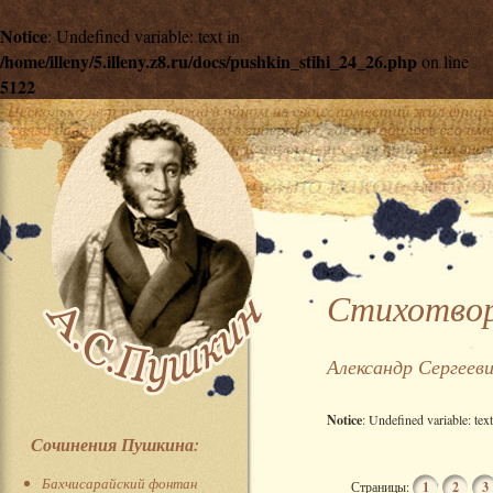
Notice
: Undefined variable: text in
/home/illeny/5.illeny.z8.ru/docs/pushkin_stihi_24_26.php
on line
5122
Стихотвор
Александр Сергеев
Notice
: Undefined variable: tex
Сочинения Пушкина:
Бахчисарайский фонтан
Страницы:
1
2
3