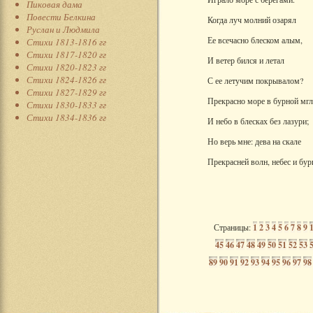
Пиковая дама
Повести Белкина
Когда луч молний озарял
Руслан и Людмила
Ее всечасно блеском алым,
Стихи 1813-1816 гг
Стихи 1817-1820 гг
И ветер бился и летал
Стихи 1820-1823 гг
Стихи 1824-1826 гг
С ее летучим покрывалом?
Стихи 1827-1829 гг
Прекрасно море в бурной мгл
Стихи 1830-1833 гг
Стихи 1834-1836 гг
И небо в блесках без лазури;
Но верь мне: дева на скале
Прекрасней волн, небес и бур
Страницы:
1
2
3
4
5
6
7
8
9
45
46
47
48
49
50
51
52
53
89
90
91
92
93
94
95
96
97
98