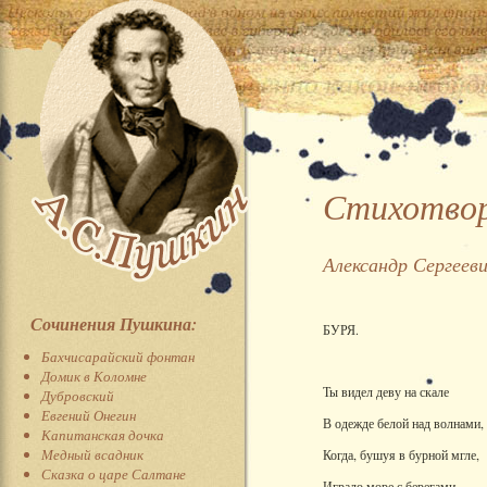
Стихотвор
Александр Сергеев
Сочинения Пушкина:
БУРЯ.
Бахчисарайский фонтан
Домик в Коломне
Ты видел деву на скале
Дубровский
Евгений Онегин
В одежде белой над волнами,
Капитанская дочка
Медный всадник
Когда, бушуя в бурной мгле,
Сказка о царе Салтане
Играло море с берегами.