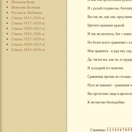
Пиковая дама
Повести Белкина
И с розой сходны вы, блесну
Руслан и Людмила
Вы так же, как она, пред нами
Стихи 1813-1816 гг
Стихи 1817-1820 гг
Цветете пышною красой
Стихи 1820-1823 гг
Стихи 1824-1826 гг
И так же колетесь, бог с вами.
Стихи 1827-1829 гг
Но более всего сравнение с 
Стихи 1830-1833 гг
Стихи 1834-1836 гг
Мне нравится - я рад ему сер
Да, чисты вы, как он, и сердц
И холодней его конечно.
Сравненья прочие не столько
Поэт не виноват - сравненья 
Вы прелестью лица и прелес
К несчастью бесподобны.
Страницы:
1
2
3
4
5
6
7
8
9