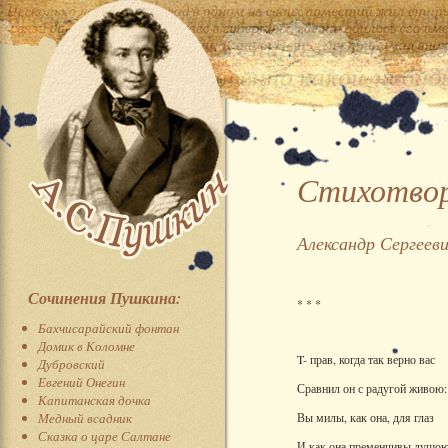
Стихотвор
Александр Сергеев
Сочинения Пушкина:
* * *
Бахчисарайский фонтан
Домик в Коломне
T- прав, когда так верно вас
Дубровский
Евгений Онегин
Сравнил он с радугой живою:
Капитанская дочка
Медный всадник
Вы милы, как она, для глаз
Сказка о царе Салтане
И как она пременчивы душою