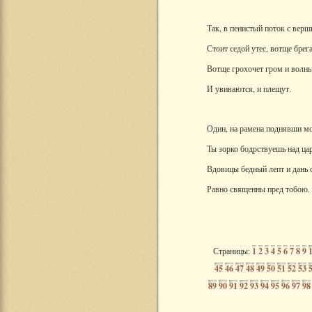
Так, в пенистый поток с верш
Стоит седой утес, вотще брег
Вотще грохочет гром и волны
И увиваются, и плещут.
Один, на рамена поднявши м
Ты зорко бодрствуешь над ца
Вдовицы бедный лепт и дань 
Равно священны пред тобою.
Страницы:
1
2
3
4
5
6
7
8
9
45
46
47
48
49
50
51
52
53
89
90
91
92
93
94
95
96
97
98