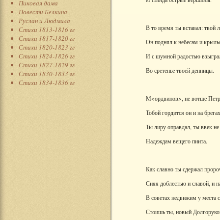
Пиковая дама
Повести Белкина
Руслан и Людмила
В то время ты вставал: твой л
Стихи 1813-1816 гг
Стихи 1817-1820 гг
Он поднял к небесам и крыль
Стихи 1820-1823 гг
Стихи 1824-1826 гг
И с шумной радостью взыграл
Стихи 1827-1829 гг
Во сретенье твоей денницы.
Стихи 1830-1833 гг
Стихи 1834-1836 гг
М<ордвинов>, не вотще Петр
Тобой гордится он и на брега
Ты лиру оправдал, ты ввек не
Надеждам вещего пиита.
Как славно ты сдержал проро
Сияя доблестью и славой, и н
В советах недвижим у места с
Стоишь ты, новый Долгоруко