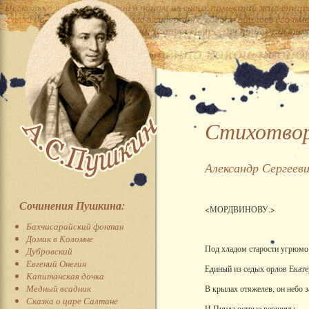
Стихотвор
Александр Сергеев
Сочинения Пушкина:
<МОРДВИНОВУ.>
Бахчисарайский фонтан
Домик в Коломне
Под хладом старости угрюмо
Дубровский
Евгений Онегин
Единый из седых орлов Екат
Капитанская дочка
Медный всадник
В крылах отяжелев, он небо 
Сказка о царе Салтане
И Пинда острые вершины.