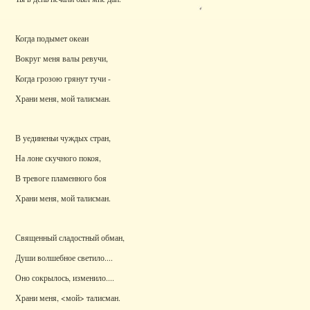
Когда подымет океан
Вокруг меня валы ревучи,
Когда грозою грянут тучи -
Храни меня, мой талисман.
В уединеньи чуждых стран,
На лоне скучного покоя,
В тревоге пламенного боя
Храни меня, мой талисман.
Священный сладостный обман,
Души волшебное светило....
Оно сокрылось, изменило....
Храни меня, <мой> талисман.