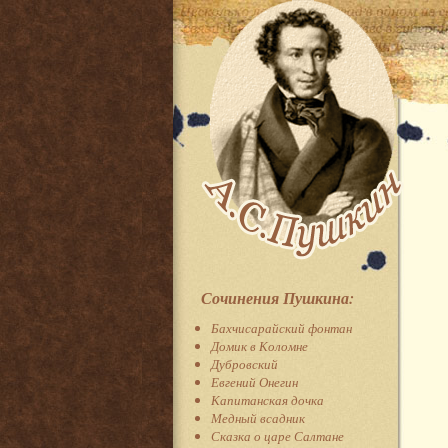
Сочинения Пушкина:
Бахчисарайский фонтан
Домик в Коломне
Дубровский
Евгений Онегин
Капитанская дочка
Медный всадник
Сказка о царе Салтане