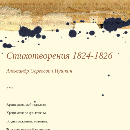
Стихотворения 1824-1826
Александр Сергеевич Пушкин
* * *
Храни меня, мой талисман.
Храни меня во дни гоненья,
Во дни раскаянья, волненья:
Ты в день печали был мне дан.