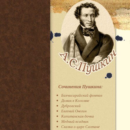
Сочинения Пушкина:
Бахчисарайский фонтан
Домик в Коломне
Дубровский
Евгений Онегин
Капитанская дочка
Медный всадник
Сказка о царе Салтане