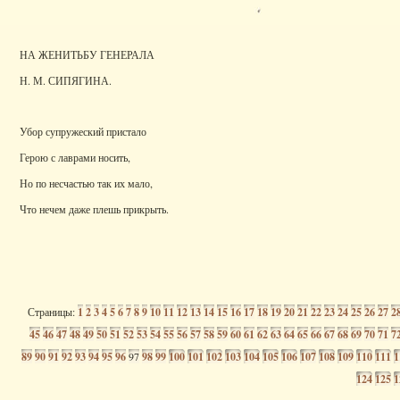
НА ЖЕНИТЬБУ ГЕНЕРАЛА
Н. М. СИПЯГИНА.
Убор супружеский пристало
Герою с лаврами носить,
Но по несчастью так их мало,
Что нечем даже плешь прикрыть.
Страницы:
1
2
3
4
5
6
7
8
9
10
11
12
13
14
15
16
17
18
19
20
21
22
23
24
25
26
27
2
45
46
47
48
49
50
51
52
53
54
55
56
57
58
59
60
61
62
63
64
65
66
67
68
69
70
71
7
89
90
91
92
93
94
95
96
97
98
99
100
101
102
103
104
105
106
107
108
109
110
111
1
124
125
1