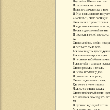
Под небом Шиллера и Гете
Их поэтическим огнем
Душа воспламенилаcь в нем.
И Муз возвышенных искусст
Счастливец, он не постыдил;
Он в песнях гордо сохранил
Всегда возвышенные чувства,
Порывы девственной мечты
И прелесть важной простоты.
X.
Он пел любовь, любви послу
И песнь его была ясна,
Как мысли девы простодушно
Как сон младенца, как луна
В пустынях неба безмятежны
Богиня тайн и вздохов нежны
Он пел разлуку и печаль,
И нечто, и туманну даль,
И романтические розы;
Он пел те дальные страны,
Где долго в лоно тишины
Лились его живые слезы;
Он пел поблеклый жизни цве
Без малого в осьмнадцать лет
XI.
В пустыне, где один Евгений
Мог оценить его дары,