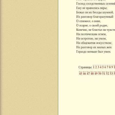
Господ соседственных селени
Ему не нравились пиры;
Бежал он их беседы шумной.
Их разговор благоразумный
О сенокосе, о вине,
О псарне, о своей родне,
Конечно, не блистал ни чувст
Ни поэтическим огнем,
Ни остротою, ни умом,
Ни общежития искусством;
Но разговор их милых жен
Гораздо меньше был умен.
Страницы:
1
2
3
4
5
6
7
8
9
45
46
47
48
49
50
51
52
53