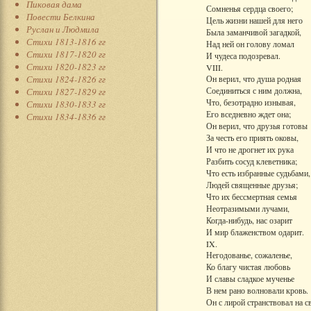
Пиковая дама
Сомненья сердца своего;
Повести Белкина
Цель жизни нашей для него
Руслан и Людмила
Была заманчивой загадкой,
Стихи 1813-1816 гг
Над ней он голову ломал
Стихи 1817-1820 гг
И чудеса подозревал.
Стихи 1820-1823 гг
VIII.
Стихи 1824-1826 гг
Он верил, что душа родная
Соединиться с ним должна,
Стихи 1827-1829 гг
Что, безотрадно изнывая,
Стихи 1830-1833 гг
Его вседневно ждет она;
Стихи 1834-1836 гг
Он верил, что друзья готовы
За честь его приять оковы,
И что не дрогнет их рука
Разбить сосуд клеветника;
Что есть избранные судьбами,
Людей священные друзья;
Что их бессмертная семья
Неотразимыми лучами,
Когда-нибудь, нас озарит
И мир блаженством одарит.
IX.
Негодованье, сожаленье,
Ко благу чистая любовь
И славы сладкое мученье
В нем рано волновали кровь.
Он с лирой странствовал на св