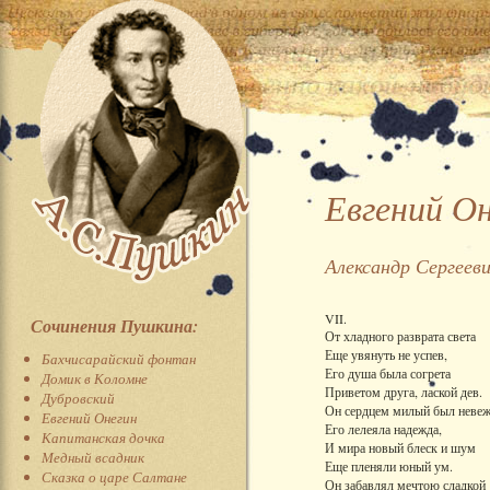
Евгений О
Александр Сергеев
VII.
Сочинения Пушкина:
От хладного разврата света
Еще увянуть не успев,
Бахчисарайский фонтан
Его душа была согрета
Домик в Коломне
Приветом друга, лаской дев.
Дубровский
Он сердцем милый был невеж
Евгений Онегин
Его лелеяла надежда,
Капитанская дочка
И мира новый блеск и шум
Медный всадник
Еще пленяли юный ум.
Сказка о царе Салтане
Он забавлял мечтою сладкой