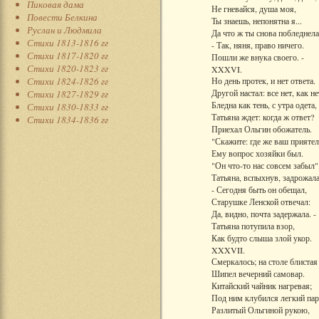
Пиковая дама
Не гневайся, душа моя,
Повести Белкина
Ты знаешь, непонятна я...
Руслан и Людмила
Да что ж ты снова побледнела
Стихи 1813-1816 гг
- Так, няня, право ничего.
Стихи 1817-1820 гг
Пошли же внука своего. -
Стихи 1820-1823 гг
XXXVI.
Стихи 1824-1826 гг
Но день протек, и нет ответа.
Другой настал: все нет, как не
Стихи 1827-1829 гг
Бледна как тень, с утра одета,
Стихи 1830-1833 гг
Татьяна ждет: когда ж ответ?
Стихи 1834-1836 гг
Приехал Ольгин обожатель.
"Скажите: где же ваш приятел
Ему вопрос хозяйки был.
"Он что-то нас совсем забыл"
Татьяна, вспыхнув, задрожала
- Сегодня быть он обещал,
Старушке Ленской отвечал:
Да, видно, почта задержала. -
Татьяна потупила взор,
Как будто слыша злой укор.
XXXVII.
Смеркалось; на столе блистая
Шипел вечерний самовар.
Китайский чайник нагревая;
Под ним клубился легкий пар
Разлитый Ольгиной рукою,