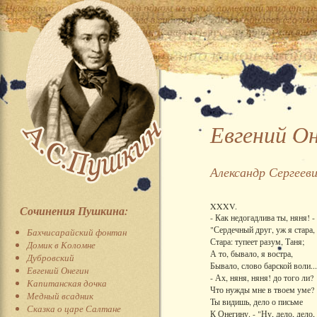
Евгений О
Александр Сергеев
XXXV.
Сочинения Пушкина:
- Как недогадлива ты, няня! -
"Сердечный друг, уж я стара,
Бахчисарайский фонтан
Стара: тупеет разум, Таня;
Домик в Коломне
А то, бывало, я востра,
Дубровский
Бывало, слово барской воли...
Евгений Онегин
- Ах, няня, няня! до того ли?
Капитанская дочка
Что нужды мне в твоем уме?
Медный всадник
Ты видишь, дело о письме
Сказка о царе Салтане
К Онегину. - "Ну, дело, дело,