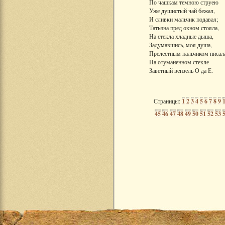
По чашкам темною струею
Уже душистый чай бежал,
И сливки мальчик подавал;
Татьяна пред окном стояла,
На стекла хладные дыша,
Задумавшись, моя душа,
Прелестным пальчиком писал
На отуманенном стекле
Заветный вензель О да Е.
Страницы:
1
2
3
4
5
6
7
8
9
45
46
47
48
49
50
51
52
53