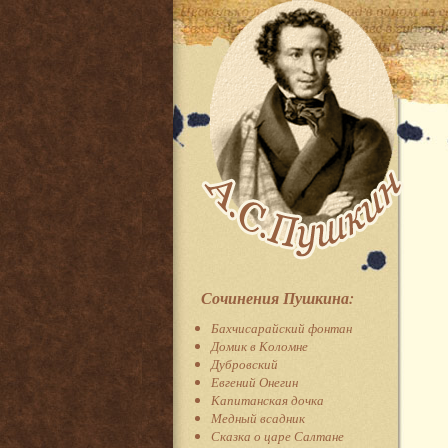
Сочинения Пушкина:
Бахчисарайский фонтан
Домик в Коломне
Дубровский
Евгений Онегин
Капитанская дочка
Медный всадник
Сказка о царе Салтане