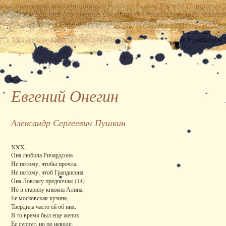
Евгений Онегин
Александр Сергеевич Пушкин
XXX.
Она любила Ричардсона
Не потому, чтобы прочла,
Не потому, чтоб Грандисона
Она Ловласу предпочла; (14)
Но в старину княжна Алина,
Ее московская кузина,
Твердила часто ей об них.
В то время был еще жених
Ее супруг, но по неволе;