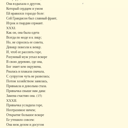
Она вздыхала о другом,
Который сердцем и умом
Ей нравился гораздо боле:
Сей Грандисон был славный франт,
Игрок и гвардии сержант.
XXXI.
Как он, она была одета
Всегда по моде и к лицу;
Но, не спросясь ее совета,
Девицу повезли к венцу.
И, чтоб ее рассеять горе,
Разумный муж уехал вскоре
В свою деревню, где она,
Бог знает кем окружена,
Рвалась и плакала сначала,
С супругом чуть не развелась;
Потом хозяйством занялась,
Привыкла и довольна стала.
Привычка свыше нам дана:
Замена счастию она. (15)
XXXII.
Привычка усладила горе,
Неотразимое ничем;
Открытие большое вскоре
Ее утешило совсем:
Она меж делом и досугом