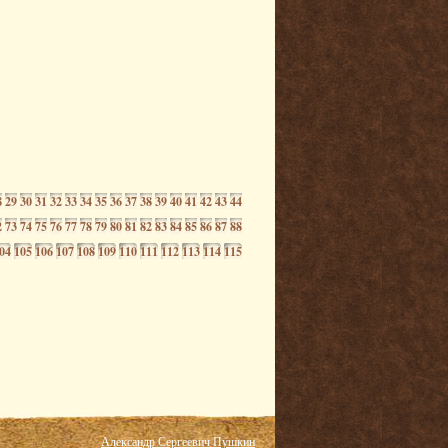
8
29
30
31
32
33
34
35
36
37
38
39
40
41
42
43
44
2
73
74
75
76
77
78
79
80
81
82
83
84
85
86
87
88
04
105
106
107
108
109
110
111
112
113
114
115
Александр Сергеевич Пушкин