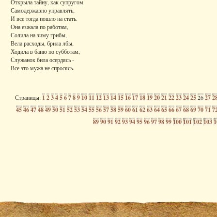
Открыла тайну, как супругом
Самодержавно управлять,
И все тогда пошло на стать.
Она езжала по работам,
Солила на зиму грибы,
Вела расходы, брила лбы,
Ходила в баню по субботам,
Служанок била осердясь -
Все это мужа не спросясь.
Страницы:
1
2
3
4
5
6
7
8
9
10
11
12
13
14
15
16
17
18
19
20
21
22
23
24
25
26
27
2
45
46
47
48
49
50
51
52
53
54
55
56
57
58
59
60
61
62
63
64
65
66
67
68
69
70
71
7
89
90
91
92
93
94
95
96
97
98
99
100
101
102
103
1