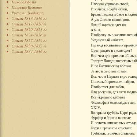
Пиковая дама
Наскуча упряжью своей,
Повести Белкина
И кучера, вокруг огней,
Руслан и Людмила
Бранят господ и бьют в ладон
Стихи 1813-1816 гг
А уж Онегин вышел вон;
Стихи 1817-1820 гг
Домой одеться едет он.
Стихи 1820-1823 гг
XXIII.
Стихи 1824-1826 гг
Изображу ль в картине верно
Уединенный кабинет,
Стихи 1827-1829 гг
Где мод воспитанник пример
Стихи 1830-1833 гг
Одет, раздет и вновь одет?
Стихи 1834-1836 гг
Все, чем для прихоти обильн
Торгует Лондон щепетильный
И по Балтическим волнам
За лес и сало возит нам,
Все, что в Париже вкус голо
Полезный промысел избрав,
Изобретает для забав,
Для роскоши, для неги модной
Все украшало кабинет
Философа в осьмнадцать лет.
XXIV.
Янтарь на трубках Цареграда,
Фарфор и бронза на столе,
И, чувств изнеженных отрада
Духи в граненом хрустале;
Гребенки, пилочки стальные,