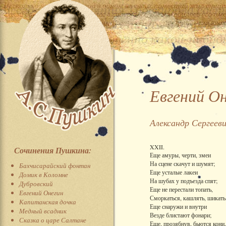
Евгений О
Александр Сергеев
XXII.
Сочинения Пушкина:
Еще амуры, черти, змеи
На сцене скачут и шумят;
Бахчисарайский фонтан
Еще усталые лакеи
Домик в Коломне
На шубах у подъезда спят;
Дубровский
Еще не перестали топать,
Евгений Онегин
Сморкаться, кашлять, шикать,
Капитанская дочка
Еще снаружи и внутри
Медный всадник
Везде блистают фонари;
Сказка о царе Салтане
Еще, прозябнув, бьются кони,