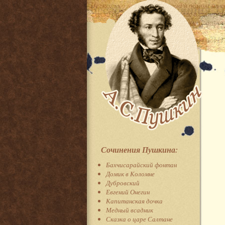
Сочинения Пушкина:
Бахчисарайский фонтан
Домик в Коломне
Дубровский
Евгений Онегин
Капитанская дочка
Медный всадник
Сказка о царе Салтане