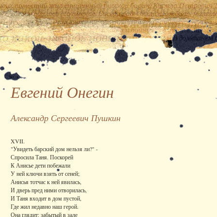
Евгений Онегин
Александр Сергеевич Пушкин
XVII.
"Увидеть барский дом нельзя ли?" -
Спросила Таня. Поскорей
К Анисье дети побежали
У ней ключи взять от сеней;
Анисья тотчас к ней явилась,
И дверь пред ними отворилась,
И Таня входит в дом пустой,
Где жил недавно наш герой.
Она глядит: забытый в зале