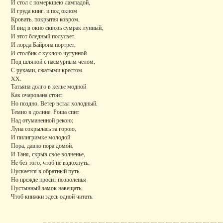
И стол с померкшею лампадой,
И груда книг, и под окном
Кровать, покрытая ковром,
И вид в окно сквозь сумрак лунный,
И этот бледный полусвет,
И лорда Байрона портрет,
И столбик с куклою чугунной
Под шляпой с пасмурным челом,
С руками, сжатыми крестом.
XX.
Татьяна долго в келье модной
Как очарована стоит.
Но поздно. Ветер встал холодный.
Темно в долине. Роща спит
Над отуманенной рекою;
Луна сокрылась за горою,
И пилигримке молодой
Пора, давно пора домой.
И Таня, скрыв свое волненье,
Не без того, чтоб не вздохнуть,
Пускается в обратный путь.
Но прежде просит позволенья
Пустынный замок навещать,
Чтоб книжки здесь одной читать.