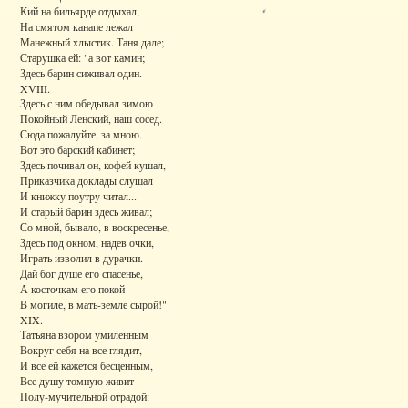
Кий на бильярде отдыхал,
На смятом канапе лежал
Манежный хлыстик. Таня дале;
Старушка ей: "а вот камин;
Здесь барин сиживал один.
XVIII.
Здесь с ним обедывал зимою
Покойный Ленский, наш сосед.
Сюда пожалуйте, за мною.
Вот это барский кабинет;
Здесь почивал он, кофей кушал,
Приказчика доклады слушал
И книжку поутру читал...
И старый барин здесь живал;
Со мной, бывало, в воскресенье,
Здесь под окном, надев очки,
Играть изволил в дурачки.
Дай бог душе его спасенье,
А косточкам его покой
В могиле, в мать-земле сырой!"
XIX.
Татьяна взором умиленным
Вокруг себя на все глядит,
И все ей кажется бесценным,
Все душу томную живит
Полу-мучительной отрадой: