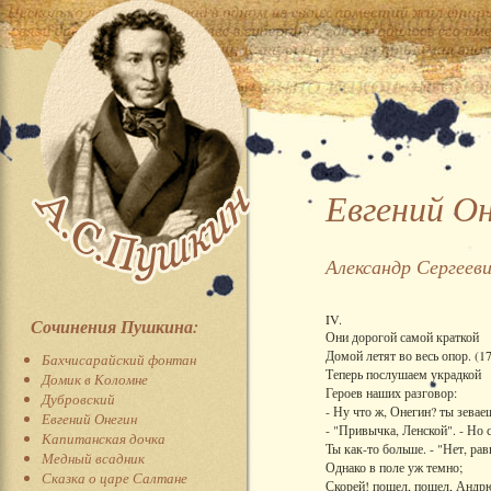
Евгений О
Александр Сергеев
IV.
Сочинения Пушкина:
Они дорогой самой краткой
Домой летят во весь опор. (17
Бахчисарайский фонтан
Теперь послушаем украдкой
Домик в Коломне
Героев наших разговор:
Дубровский
- Ну что ж, Онегин? ты зеваеш
Евгений Онегин
- "Привычка, Ленской". - Но 
Капитанская дочка
Ты как-то больше. - "Нет, рав
Медный всадник
Однако в поле уж темно;
Сказка о царе Салтане
Скорей! пошел, пошел, Андр