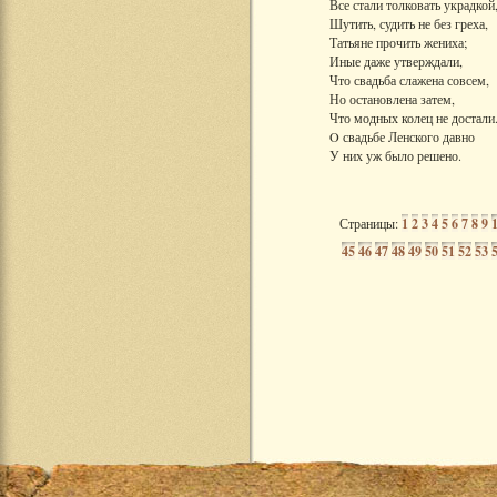
Все стали толковать украдкой
Шутить, судить не без греха,
Татьяне прочить жениха;
Иные даже утверждали,
Что свадьба слажена совсем,
Но остановлена затем,
Что модных колец не достали
O свадьбе Ленского давно
У них уж было решено.
Страницы:
1
2
3
4
5
6
7
8
9
45
46
47
48
49
50
51
52
53