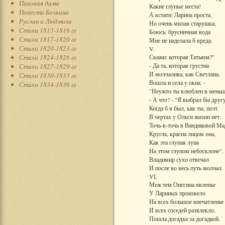
Пиковая дама
Какие глупые места!
Повести Белкина
А кстати: Ларина проста,
Руслан и Людмила
Но очень милая старушка,
Стихи 1813-1816 гг
Боюсь: брусничная вода
Стихи 1817-1820 гг
Мне не наделала б вреда.
Стихи 1820-1823 гг
V.
Стихи 1824-1826 гг
Скажи: которая Татьяна?"
- Да та, которая грустна
Стихи 1827-1829 гг
И молчалива, как Светлана,
Стихи 1830-1833 гг
Вошла и села у окна. -
Стихи 1834-1836 гг
"Неужто ты влюблен в мень
- А что? - "Я выбрал бы друг
Когда б я был, как ты, поэт.
В чертах у Ольги жизни нет.
Точь-в-точь в Вандиковой Ма
Кругла, красна лицом она,
Как эта глупая луна
На этом глупом небосклоне".
Владимир сухо отвечал
И после во весь путь молчал.
VI.
Меж тем Онегина явленье
У Лариных произвело
На всех большое впечатленье
И всех соседей развлекло.
Пошла догадка за догадкой.