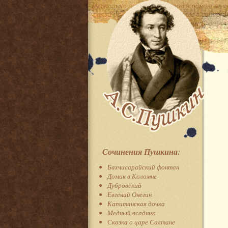
Сочинения Пушкина:
Бахчисарайский фонтан
Домик в Коломне
Дубровский
Евгений Онегин
Капитанская дочка
Медный всадник
Сказка о царе Салтане