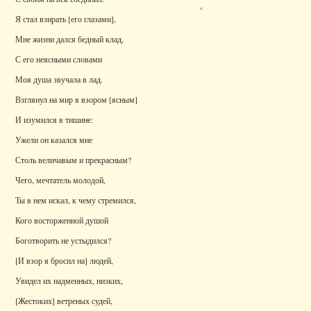
Я стал взирать [его глазами],
Мне жизни дался бедный клад,
С его неясными словами
Моя душа звучала в лад.
Взглянул на мир я взором [ясным]
И изумился в тишине:
Ужели он казался мне
Столь величавым и прекрасным?
Чего, мечтатель молодой,
Ты в нем искал, к чему стремился,
Кого восторженной душой
Боготворить не устыдился?
[И взор я бросил на] людей,
Увидел их надменных, низких,
[Жестоких] ветреных судей,