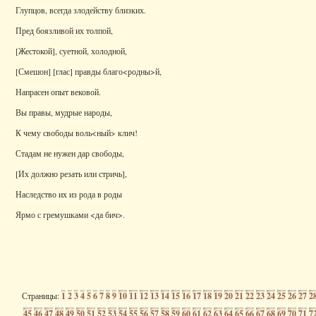
Глупцов, всегда злодейству близких.
Пред боязливой их толпой,
[Жестокой], суетной, холодной,
[Смешон] [глас] правды благо<родны>й,
Напрасен опыт вековой.
Вы правы, мудрые народы,
К чему свободы воль<ный> клич!
Стадам не нужен дар свободы,
[Их должно резать или стричь],
Наследство их из рода в роды
Ярмо с гремушками <да бич>.
Страницы:
1
2
3
4
5
6
7
8
9
10
11
12
13
14
15
16
17
18
19
20
21
22
23
24
25
26
27
2
45
46
47
48
49
50
51
52
53
54
55
56
57
58
59
60
61
62
63
64
65
66
67
68
69
70
71
7