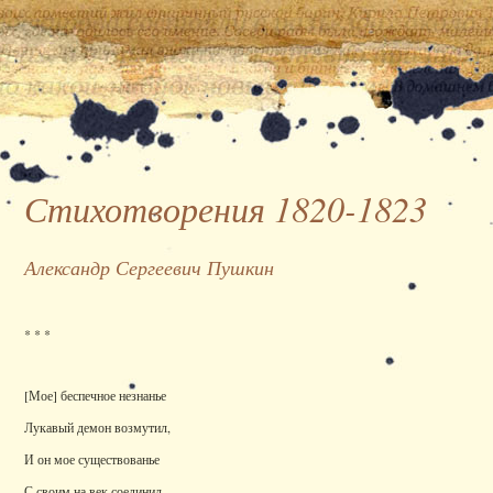
Стихотворения 1820-1823
Александр Сергеевич Пушкин
* * *
[Мое] беспечное незнанье
Лукавый
демон возмутил,
И он мое существованье
С своим на век соединил.