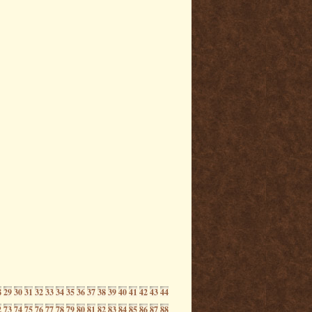
8
29
30
31
32
33
34
35
36
37
38
39
40
41
42
43
44
2
73
74
75
76
77
78
79
80
81
82
83
84
85
86
87
88