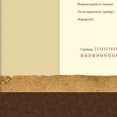
Выпровождаем из тюрьмы
[За молдаванскую границу].
[Кирджали]".
Страницы:
1
2
3
4
5
6
7
8
9
45
46
47
48
49
50
51
52
53