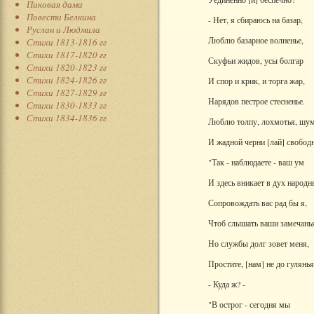
Пиковая дама
Повести Белкина
- Нет, я сбираюсь на базар,
Руслан и Людмила
Люблю базарное волненье,
Стихи 1813-1816 гг
Стихи 1817-1820 гг
Скуфьи жидов, усы болгар
Стихи 1820-1823 гг
Стихи 1824-1826 гг
И спор и крик, и торга жар,
Стихи 1827-1829 гг
Нарядов пестрое стесненье.
Стихи 1830-1833 гг
Стихи 1834-1836 гг
Люблю толпу, лохмотья, шум
И жадной черни [лай
] свобод
"Так - наблюдаете - ваш ум
И здесь вникает в дух народн
Сопровождать вас рад бы я,
Чтоб слышать ваши замечань
Но службы долг зовет меня,
Простите, [нам] не до гулянья
- Куда ж? -
"В острог - сегодня мы