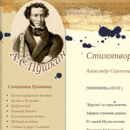
Стихотвор
Александр Сергеев
Сочинения Пушкина:
[ЧИНОВНИК и ПОЭТ.]
Бахчисарайский фонтан
Домик в Коломне
"Куда вы? за город конечно,
Дубровский
Евгений Онегин
Зефиром утренним дышать
Капитанская дочка
Медный всадник
И с вашей Музою мечтать
Сказка о царе Салтане
Уединенно [и] беспечно?"