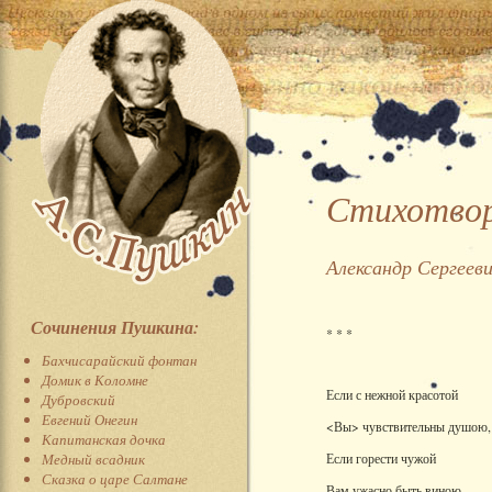
Стихотвор
Александр Сергеев
Сочинения Пушкина:
* * *
Бахчисарайский фонтан
Домик в Коломне
Если с нежной красотой
Дубровский
Евгений Онегин
<Вы> чувствительны душою,
Капитанская дочка
Медный всадник
Если горести чужой
Сказка о царе Салтане
Вам ужасно быть виною,