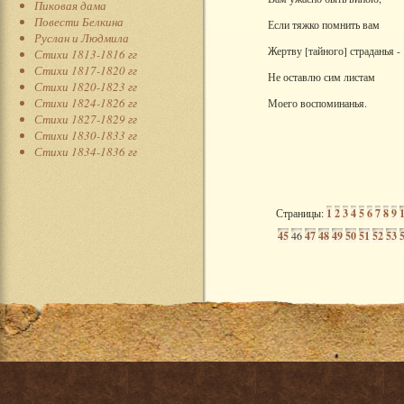
Пиковая дама
Повести Белкина
Если тяжко помнить вам
Руслан и Людмила
Жертву [тайного] страданья -
Стихи 1813-1816 гг
Стихи 1817-1820 гг
Не оставлю сим листам
Стихи 1820-1823 гг
Стихи 1824-1826 гг
Моего воспоминанья.
Стихи 1827-1829 гг
Стихи 1830-1833 гг
Стихи 1834-1836 гг
Страницы:
1
2
3
4
5
6
7
8
9
45
46
47
48
49
50
51
52
53