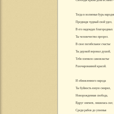
Тогда в волненьи бурь народ
Предвидя чудный свой удел,
В его надеждах благородных
Ты человечество презрел.
В свое погибельное счастье
Ты дерзкой веровал душой,
Тебя пленяло самовластье
Разочарованной красой.
И обновленного народа
Ты буйность юную смирил,
Новорожденная свобода,
Вдруг онемев, лишилась сил;
Среди рабов до упоенья