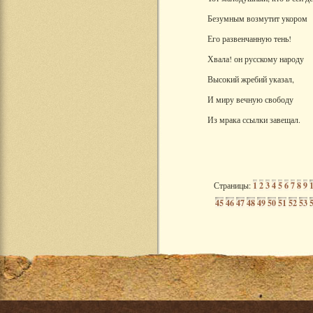
Безумным возмутит укором
Его развенчанную тень!
Хвала! он русскому народу
Высокий жребий указал,
И миру вечную свободу
Из мрака ссылки завещал.
Страницы:
1
2
3
4
5
6
7
8
9
45
46
47
48
49
50
51
52
53