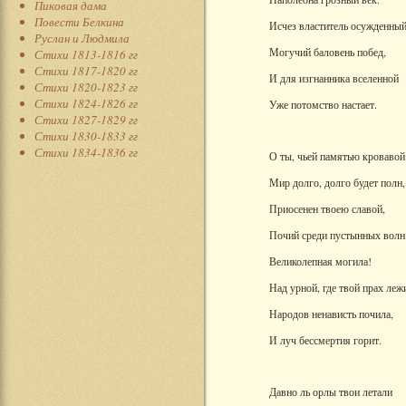
Пиковая дама
Повести Белкина
Исчез властитель осужденный
Руслан и Людмила
Могучий баловень побед,
Стихи 1813-1816 гг
Стихи 1817-1820 гг
И для изгнанника вселенной
Стихи 1820-1823 гг
Стихи 1824-1826 гг
Уже потомство настает.
Стихи 1827-1829 гг
Стихи 1830-1833 гг
Стихи 1834-1836 гг
О ты, чьей памятью кровавой
Мир долго, долго будет полн,
Приосенен твоею славой,
Почий среди пустынных волн.
Великолепная могила!
Над урной, где твой прах леж
Народов ненависть почила,
И луч бессмертия горит.
Давно ль орлы твои летали