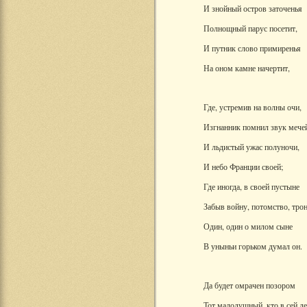
И знойный остров заточенья
Полнощный парус посетит,
И путник слово примиренья
На оном камне начертит,
Где, устремив на волны очи,
Изгнанник помнил звук мече
И льдистый ужас полуночи,
И небо Франции своей;
Где иногда, в своей пустыне
Забыв войну, потомство, трон
Один, один о милом сыне
В уныньи горьком думал он.
Да будет омрачен позором
Тот малодушный, кто в сей д