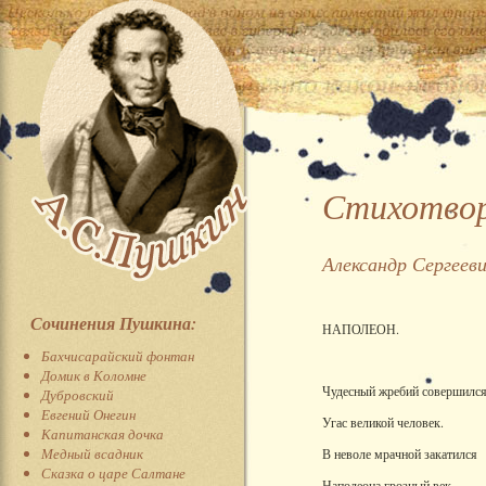
Стихотвор
Александр Сергеев
Сочинения Пушкина:
НАПОЛЕОН.
Бахчисарайский фонтан
Домик в Коломне
Чудесный жребий совершился
Дубровский
Евгений Онегин
Угас великой человек.
Капитанская дочка
Медный всадник
В неволе мрачной закатился
Сказка о царе Салтане
Наполеона грозный век.