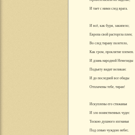
И тает с ними след врага.
И всё, как буря, закипело;
Европа свой расторгла плен;
Во след тирану полетело,
Как гром, проклятие племен.
И длань народной Немезиды
Подъяту видит великан:
И до последней все обиды
Отплачены тебе, тиран!
Искуплены его стяжанья
И зло воинственных чудес
Тоскою душного изгнанья
Под сенью чуждою небес.