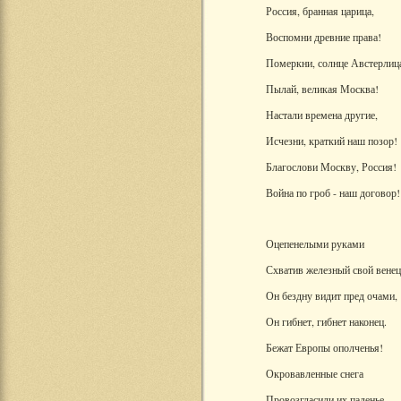
Россия, бранная царица,
Воспомни древние права!
Померкни, солнце Австерлиц
Пылай, великая Москва!
Настали времена другие,
Исчезни, краткий наш позор!
Благослови Москву, Россия!
Война по гроб - наш договор!
Оцепенелыми руками
Схватив железный свой венец
Он бездну видит пред очами,
Он гибнет, гибнет наконец.
Бежат Европы ополченья!
Окровавленные снега
Провозгласили их паденье,