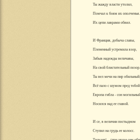
Ты жажду власти утолил,
Помчал к боям их ополченья.
Их цепи лаврами обвил.
И Франция, добыча славы,
Плененный устремила взор,
Забыв надежды величавы,
На свой блистательный позор
Ты вел мечи на пир обильный
Всё пало с шумом пред тобой
Европа гибла - сон могильны
Носился над ее главой.
И се, в величии постыдном
Ступил на грудь ее колосс.
Тильзит!... (при звуке сем об