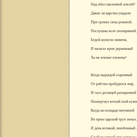
Над обесславленной землей?
Давно ли царства упадали
При громах силы роковой;
Послушны воле своенравной,
Бедой шумели знамена,
И налагал ярем державный
Ты на земные племена?
Когда надеждой озаренный
От рабства пробудился мир,
И галл десницей разъяренной
Низвергнул ветхий свой куми
Когда на площади мятежной
Во прахе царский труп лежал,
И день великий, неизбежный 
Свободы яркий день вставал 