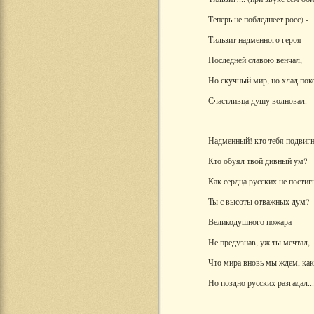
Теперь не побледнеет росс) -
Тильзит надменного героя
Последней славою венчал,
Но скучный мир, но хлад пок
Счастливца душу волновал.
Надменный! кто тебя подвиг
Кто обуял твой дивный ум?
Как сердца русских не постиг
Ты с высоты отважных дум?
Великодушного пожара
Не предузнав, уж ты мечтал,
Что мира вновь мы ждем, как
Но поздно русских разгадал...