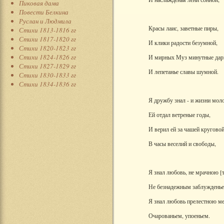
Пиковая дама
Повести Белкина
Руслан и Людмила
Красы лаис, заветные пиры,
Стихи 1813-1816 гг
Стихи 1817-1820 гг
И клики радости безумной,
Стихи 1820-1823 гг
Стихи 1824-1826 гг
И мирных Муз минутные дар
Стихи 1827-1829 гг
И лепетанье славы шумной.
Стихи 1830-1833 гг
Стихи 1834-1836 гг
Я дружбу знал - и жизни мол
Ей отдал ветреные годы,
И верил ей за чашей кругово
В часы веселий и свободы,
Я знал любовь, не мрачною [т
Не безнадежным заблужденье
Я знал любовь прелестною ме
Очарованьем, упоеньем.