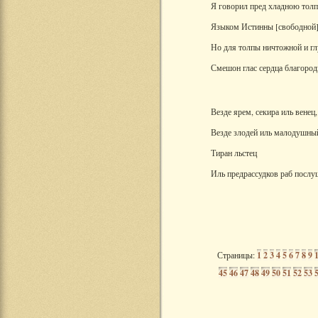
Я говорил пред хладною тол
Языком Истинны [свободной]
Но для толпы ничтожной и г
Смешон глас сердца благород
Везде ярем, секира иль венец,
Везде злодей иль малодушны
Тиран льстец
Иль предрассудков раб посл
Страницы:
1
2
3
4
5
6
7
8
9
45
46
47
48
49
50
51
52
53