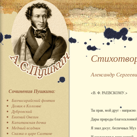
Стихотвор
Александр Сергеев
Сочинения Пушкина:
<В. Ф. РАЕВСКОМУ.>
Бахчисарайский фонтан
Домик в Коломне
Ты прав, мой друг - напрасно
Дубровский
Евгений Онегин
Дары природы благосклонной
Капитанская дочка
Медный всадник
Я знал досуг, беспечных Муз 
Сказка о царе Салтане
И наслажденья лени сонной,