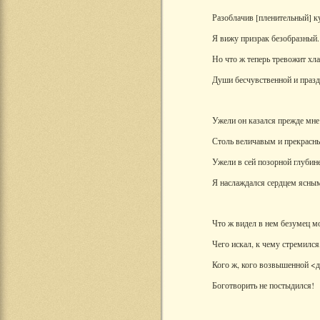
Разоблачив [пленительный] к
Я вижу призрак безобразный.
Но что ж теперь тревожит хл
Души бесчувственной и праз
Ужели он казался прежде мне
Столь величавым и прекрасн
Ужели в сей позорной глубин
Я наслаждался сердцем ясны
Что ж видел в нем безумец м
Чего искал, к чему стремился
Кого ж, кого возвышенной <
Боготворить не постыдился!