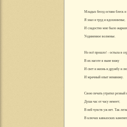
Младых бесед оставя блеск и
Я знал и труд и вдохновенье,
И сладостно мне было жарки
Уединенное волненье.
Но всё прошло! - остыла в се
В их наготе я ныне вижу
И свет и жизнь и дружбу и л
И мрачный опыт ненавижу.
Свою печать утратил резвый 
Душа час от часу немеет;
В ней чувств уж нет. Так лег
В ключах кавказских каменее