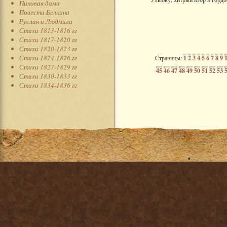
Пиковая дама
Повести Белкина
Руслан и Людмила
Стихи 1813-1816 гг
Стихи 1817-1820 гг
Стихи 1820-1823 гг
Стихи 1824-1826 гг
Страницы:
1
2
3
4
5
6
7
8
9
Стихи 1827-1829 гг
45
46
47
48
49
50
51
52
53
Стихи 1830-1833 гг
Стихи 1834-1836 гг