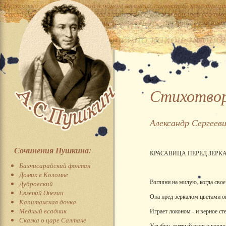
Стихотвор
Александр Сергеев
Сочинения Пушкина:
КРАСАВИЦА ПЕРЕД ЗЕРК
Бахчисарайский фонтан
Домик в Коломне
Взгляни на милую, когда свое
Дубровский
Евгений Онегин
Она пред зеркалом цветами о
Капитанская дочка
Медный всадник
Играет локоном - и верное ст
Сказка о царе Салтане
Улыбку, хитрый взор и гордо