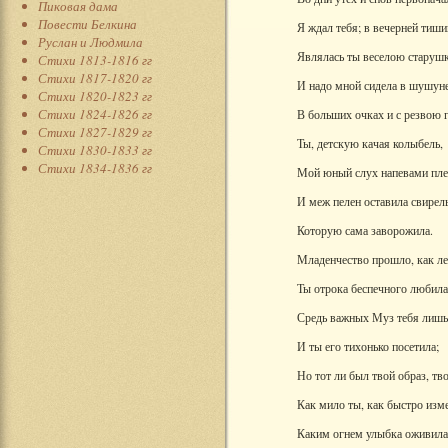
Пиковая дама
Повести Белкина
Я ждал тебя; в вечерней тиши
Руслан и Людмила
Являлась ты веселою старушк
Стихи 1813-1816 гг
Стихи 1817-1820 гг
И надо мной сидела в шушуне
Стихи 1820-1823 гг
Стихи 1824-1826 гг
В больших очках и с резвою 
Стихи 1827-1829 гг
Ты, детскую качая колыбель,
Стихи 1830-1833 гг
Стихи 1834-1836 гг
Мой юный слух напевами пле
И меж пелен оставила свирель
Которую сама заворожила.
Младенчество прошло, как ле
Ты отрока беспечного любила
Средь важных Муз тебя лишь
И ты его тихонько посетила;
Но тот ли был твой образ, тв
Как мило ты, как быстро изм
Каким огнем улыбка оживила