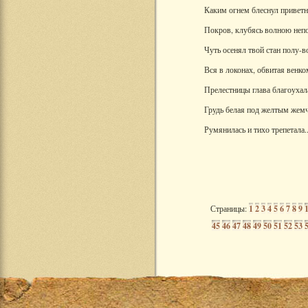
Каким огнем блеснул приветн
Покров, клубясь волною неп
Чуть осенял твой стан полу-
Вся в локонах, обвитая венко
Прелестницы глава благоухал
Грудь белая под желтым жем
Румянилась и тихо трепетала..
Страницы:
1
2
3
4
5
6
7
8
9
45
46
47
48
49
50
51
52
53