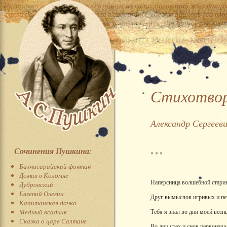
Стихотвор
Александр Сергеев
Сочинения Пушкина:
* * *
Бахчисарайский фонтан
Домик в Коломне
Наперсница волшебной стари
Дубровский
Евгений Онегин
Друг вымыслов игривых и пе
Капитанская дочка
Медный всадник
Тебя я знал во дни моей весн
Сказка о царе Салтане
Во дни утех и снов первонача