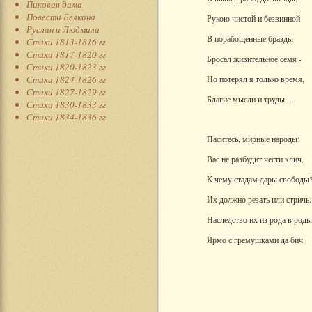
Пиковая дама
Повести Белкина
Рукою чистой и безвинной
Руслан и Людмила
В порабощенные бразды
Стихи 1813-1816 гг
Стихи 1817-1820 гг
Бросал живительное семя -
Стихи 1820-1823 гг
Стихи 1824-1826 гг
Но потерял я только время,
Стихи 1827-1829 гг
Благие мысли и труды.....
Стихи 1830-1833 гг
Стихи 1834-1836 гг
Паситесь, мирные народы!
Вас не разбудит чести клич.
К чему стадам дары свободы
Их должно резать или стричь.
Наследство их из рода в роды
Ярмо с гремушками да бич.