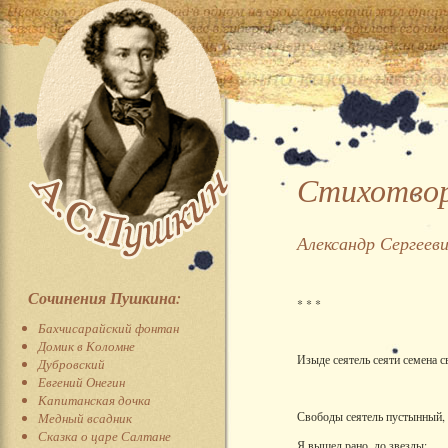
Стихотвор
Александр Сергеев
Сочинения Пушкина:
* * *
Бахчисарайский фонтан
Домик в Коломне
Изыде сеятель сеяти семена с
Дубровский
Евгений Онегин
Капитанская дочка
Свободы сеятель пустынный,
Медный всадник
Сказка о царе Салтане
Я вышел рано, до звезды;