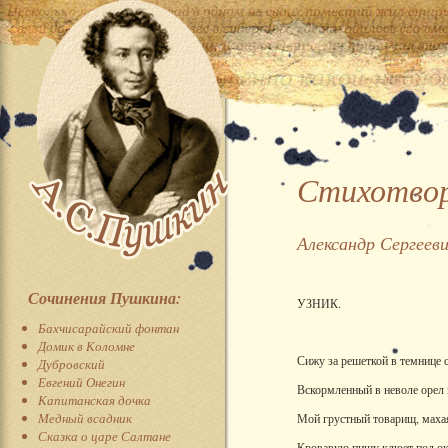
Стихотвор
Александр Сергеев
Сочинения Пушкина:
УЗНИК.
Бахчисарайский фонтан
Домик в Коломне
Сижу за решеткой в темнице 
Дубровский
Евгений Онегин
Вскормленный в неволе орел
Капитанская дочка
Медный всадник
Мой грустный товарищ, маха
Сказка о царе Салтане
Кровавую пищу клюет под о