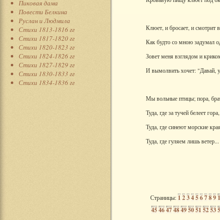
Пиковая дама
Повести Белкина
Руслан и Людмила
Клюет, и бросает, и смотрит в
Стихи 1813-1816 гг
Стихи 1817-1820 гг
Как будто со мною задумал о
Стихи 1820-1823 гг
Стихи 1824-1826 гг
Зовет меня взглядом и крико
Стихи 1827-1829 гг
И вымолвить хочет: "Давай, 
Стихи 1830-1833 гг
Стихи 1834-1836 гг
Мы вольные птицы; пора, брат
Туда, где за тучей белеет гора,
Туда, где синеют морские края
Туда, где гуляем лишь ветер... 
Страницы:
1
2
3
4
5
6
7
8
9
45
46
47
48
49
50
51
52
53